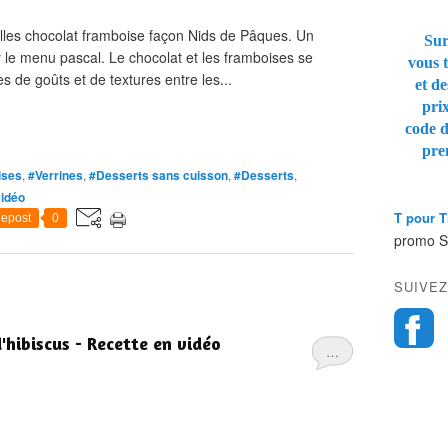
lles chocolat framboise façon Nids de Pâques. Un
Sur
r le menu pascal. Le chocolat et les framboises se
vous t
s de goûts et de textures entre les...
et de
pri
code 
pre
ises
,
#Verrines
,
#Desserts sans cuisson
,
#Desserts
,
vidéo
T pour 
epost
0
promo 
SUIVEZ
'hibiscus - Recette en vidéo
…