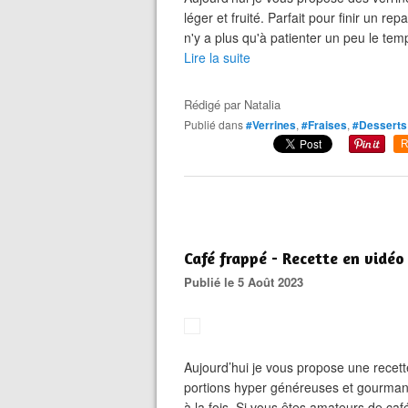
léger et fruité. Parfait pour finir un re
n'y a plus qu'à patienter un peu le te
Lire la suite
Rédigé par
Natalia
Publié dans
#Verrines
,
#Fraises
,
#Desserts
R
Café frappé - Recette en vidéo
Publié le 5 Août 2023
Aujourd’hui je vous propose une recett
portions hyper généreuses et gourmand
à la fois. Si vous êtes amateurs de café