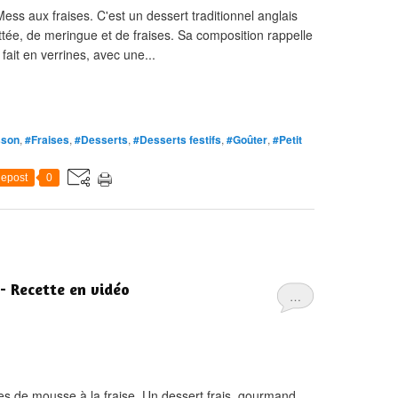
ess aux fraises. C'est un dessert traditionnel anglais
e, de meringue et de fraises. Sa composition rappelle
fait en verrines, avec une...
sson
,
#Fraises
,
#Desserts
,
#Desserts festifs
,
#Goûter
,
#Petit
epost
0
 - Recette en vidéo
…
es de mousse à la fraise. Un dessert frais, gourmand,