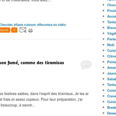
Choc
Poule
Acco
Tarte
Chocolat
,
#Sans cuisson
,
#Recettes en vidéo
Biscu
epost
0
Végét
Parte
Noël
Cuisi
Citro
Pois
umon fumé, comme des tiramisus
…
Aman
Jaune
Sala
Tarte
Cuisi
 festives salées, dans l'esprit des tiramisus. Je les ai
Creve
t frais et assez copieux. Pour leur préparation, j'ai
Cuisi
 beaucoup, à savoir...
Bred
Desse