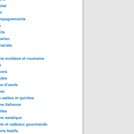
olat
t
mpagnements
s
its
arien
nariats
ne moldave et roumaine
n
sons
des
s d'oeufs
des
s salées et quiches
ne italienne
ttes
ne asiatique
ele et cadeaux gourmands
rts festifs