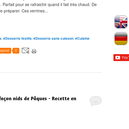
 Parfait pour se rafraichir quand il fait très chaud. De
le préparer. Ces verrines...
s
,
#Desserts festifs
,
#Desserts sans cuisson
,
#Cuisine
epost
0
façon nids de Pâques - Recette en
…