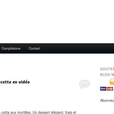
Compilations
Contact
SOUTE
BLOG M
ecette en vidéo
…
Abonnez
otta aux myrtilles. Un dessert élégant, frais et