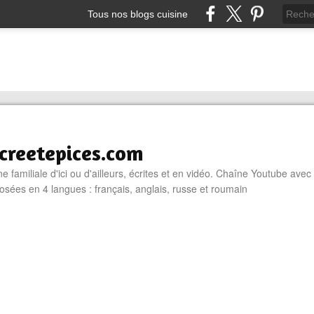
Tous nos blogs cuisine
reetepices.com
e familiale d'ici ou d'ailleurs, écrites et en vidéo. Chaîne Youtube avec
osées en 4 langues : français, anglais, russe et roumain