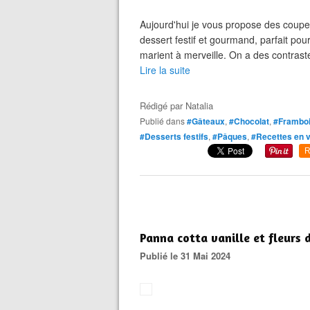
Aujourd'hui je vous propose des coupe
dessert festif et gourmand, parfait pou
marient à merveille. On a des contraste
Lire la suite
Rédigé par
Natalia
Publié dans
#Gâteaux
,
#Chocolat
,
#Frambo
#Desserts festifs
,
#Pâques
,
#Recettes en 
R
Panna cotta vanille et fleurs d
Publié le 31 Mai 2024