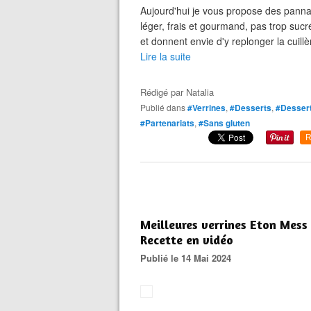
Aujourd'hui je vous propose des panna c
léger, frais et gourmand, pas trop suc
et donnent envie d'y replonger la cuillè
Lire la suite
Rédigé par
Natalia
Publié dans
#Verrines
,
#Desserts
,
#Dessert
#Partenariats
,
#Sans gluten
R
Meilleures verrines Eton Mess 
Recette en vidéo
Publié le 14 Mai 2024