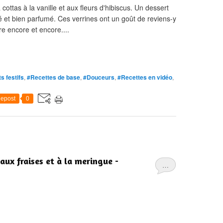
ottas à la vanille et aux fleurs d'hibiscus. Un dessert
ré et bien parfumé. Ces verrines ont un goût de reviens-y
re encore et encore....
s festifs
,
#Recettes de base
,
#Douceurs
,
#Recettes en vidéo
,
epost
0
aux fraises et à la meringue -
…