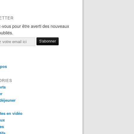
ETTER
-vous pour être averti des nouveaux
publiés.
opos
ORIES
rts
er
 déjeuner
tes en vidéo
aux
es
tifs