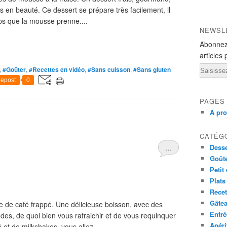
pas en beauté. Ce dessert se prépare très facilement, il
mps que la mousse prenne....
NEWSL
Abonnez
articles 
Email
,
#Goûter
,
#Recettes en vidéo
,
#Sans cuisson
,
#Sans gluten
epost
0
PAGES
A pr
CATÉG
Desse
…
Goût
Petit
Plats
Recet
Gâte
e de café frappé. Une délicieuse boisson, avec des
Entré
es, de quoi bien vous rafraichir et de vous requinquer
Apéri
 et de milkshakes, vous allez...