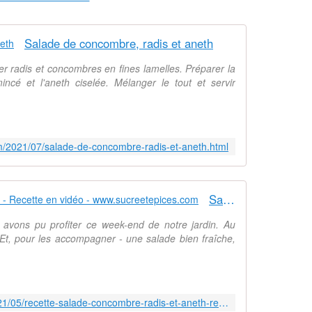
i
l
s
Salade de concombre, radis et aneth
s
o
ler radis et concombres en fines lamelles. Préparer la
n
mincé et l'aneth ciselée. Mélanger le tout et servir
t
b
o
n
s
om/2021/07/salade-de-concombre-radis-et-aneth.html
,
c
e
Salade concombre, radis et aneth - Recette en vidéo - www.sucreetepices.com
s
f
s avons pu profiter ce week-end de notre jardin. Au
e
Et, pour les accompagner - une salade bien fraîche,
u
i
l
l
e
https://www.sucreetepices.com/2021/05/recette-salade-concombre-radis-et-aneth-recette-en-video.html
t