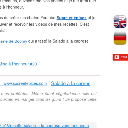
 recettes, envoyez-moi vos photos et je me ferai une
e à l'honneur.
iens de créer ma chaîne Youtube
et je
Sucre et épices
uver et recevoir les vidéos de mes recettes. C'est
isir.
qui a testé la Salade à la caprese
isine de Boomy
Salade à la caprese végétarienne - www.sucreetepices.com
 mes préférées. Même étant végétarienne, elle est
 pourrais en manger tous les jours ! Je propose cette
https://www.sucreetepices.com/2021/06/recette-salade-a-la-caprese-vegetarienne.html