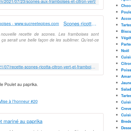
é
.com/2021/07/23/scones-aux-framboises-et-citron-vert/
Choc
p
a
Poule
r
Acco
Scones ricotta, citron vert et framboises - www.sucreetepices.com
a
Tarte
t
Biscu
 nouvelle recette de scones. Les framboises sont
i
Végét
 ça serait une belle façon de les sublimer. Qu'est-ce
o
Parte
n
Noël
,
Cuisi
2
Citro
0
https://www.sucreetepices.com/2021/07/recette-scones-ricotta-citron-vert-et-framboises.html
Pois
m
i
Aman
n
Jaune
le Poulet au paprika.
u
Sala
t
Tarte
e
Cuisi
s
Creve
d
Cuisi
e
t mariné au paprika
Bred
c
Desse
u