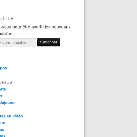
ETTER
-vous pour être averti des nouveaux
publiés.
opos
ORIES
rts
er
 déjeuner
tes en vidéo
aux
es
tifs