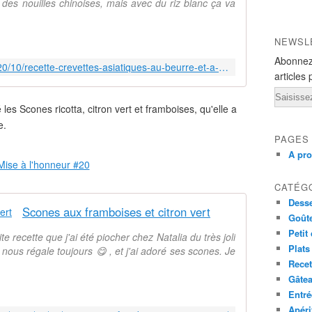
c des nouilles chinoises, mais avec du riz blanc ça va
l
e
à
NEWSL
f
Abonnez
a
https://www.sucreetepices.com/2020/10/recette-crevettes-asiatiques-au-beurre-et-a-l-ail.html
i
articles 
r
Email
e
é les
Scones ricotta, citron vert et framboises,
qu'elle a
!
e.
1
PAGES
5
A pr
m
i
n
CATÉG
u
Desse
Scones aux framboises et citron vert
t
Goût
e
Petit
e recette que j'ai été piocher chez Natalia du très joli
s
Plats
nous régale toujours 😋 , et j'ai adoré ses scones. Je
d
Recet
e
Gâte
p
Entré
r
Apéri