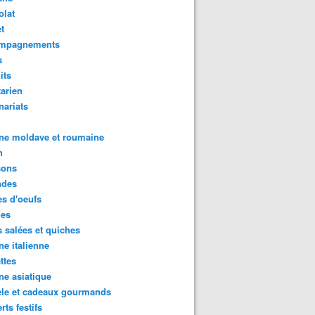
olat
t
mpagnements
s
its
arien
nariats
ne moldave et roumaine
n
sons
des
s d'oeufs
des
s salées et quiches
ne italienne
ttes
ne asiatique
ele et cadeaux gourmands
rts festifs