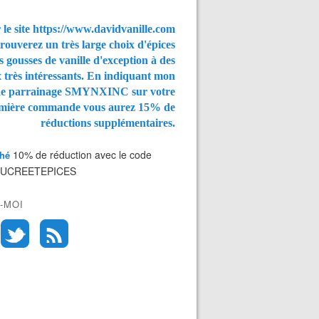
 le site https://www.davidvanille.com
rouverez un très large choix d'épices
s gousses de vanille d'exception à des
x très intéressants. En indiquant mon
de parrainage SMYNXINC
sur votre
mière commande vous aurez
15% de
ux abricots et à la crème d'amandes - Recette en vidéo - ww
réductions supplémentaires.
10% de réduction avec le code
Thé
SUCREETEPICES
-MOI