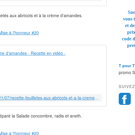
Sur
letés aux abricots et à la crème d'amandes.
vous t
et de
pri
code 
pre
Feuilletés a
Q
T pour 
u
promo 
'
e
SUIVEZ
s
t
https://www.sucreetepices.com/2021/07/recette-feuilletes-aux-abricots-et-a-la-creme-d-amandes-recette-en-video.html
-
c
e
éparé la Salade concombre, radis et aneth.
q
u
'