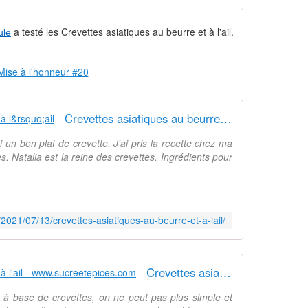
é
s
a testé les Crevettes asiatiques au beurre et à l'ail.
ule
a
u
x
a
b
r
Crevettes asiatiques au beurre et à l&rsquo;ail
i
c
un bon plat de crevette. J'ai pris la recette chez ma
o
s. Natalia est la reine des crevettes. Ingrédients pour
t
s
!
E
t
/2021/07/13/crevettes-asiatiques-au-beurre-et-a-lail/
s
i
f
Crevettes asiatiques au beurre et à l'ail - www.sucreetepices.com
a
c
t à base de crevettes, on ne peut pas plus simple et
i