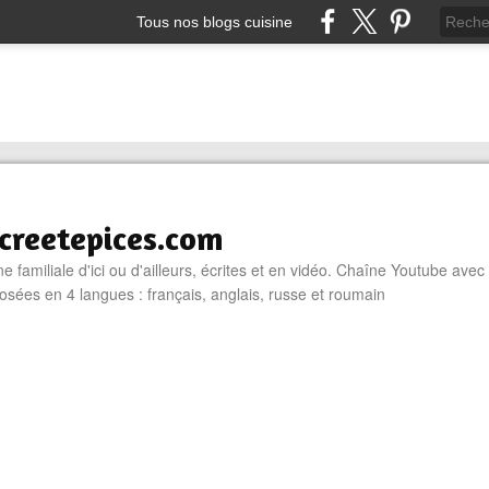
Tous nos blogs cuisine
reetepices.com
e familiale d'ici ou d'ailleurs, écrites et en vidéo. Chaîne Youtube avec
osées en 4 langues : français, anglais, russe et roumain