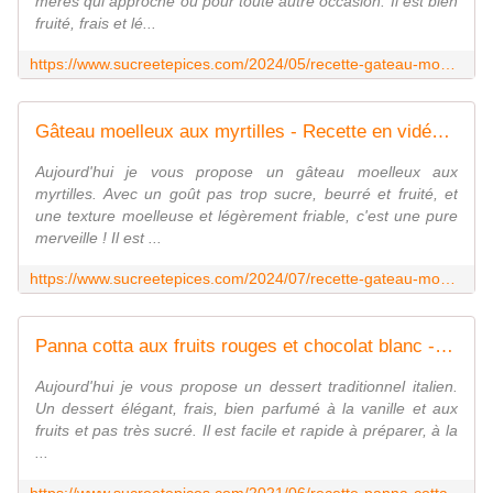
mères qui approche ou pour toute autre occasion. Il est bien
fruité, frais et lé...
https://www.sucreetepices.com/2024/05/recette-gateau-mousse-aux-myrtilles-recette-en-video.html
Gâteau moelleux aux myrtilles - Recette en vidéo - www.sucreetepices.com
Aujourd'hui je vous propose un gâteau moelleux aux
myrtilles. Avec un goût pas trop sucre, beurré et fruité, et
une texture moelleuse et légèrement friable, c'est une pure
merveille ! Il est ...
https://www.sucreetepices.com/2024/07/recette-gateau-moelleux-aux-myrtilles-recette-en-video.html
Panna cotta aux fruits rouges et chocolat blanc - Recette en vidéo - www.sucreetepices.com
Aujourd'hui je vous propose un dessert traditionnel italien.
Un dessert élégant, frais, bien parfumé à la vanille et aux
fruits et pas très sucré. Il est facile et rapide à préparer, à la
...