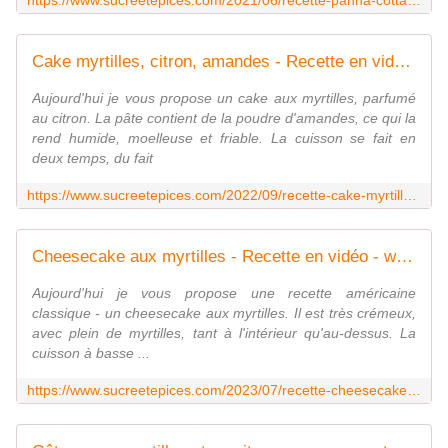
https://www.sucreetepices.com/2021/06/recette-panna-cotta-aux-fruits-rouges-et-chocolat-blanc-recette-en-video.html
Cake myrtilles, citron, amandes - Recette en vidéo - www.sucreetepices.com
Aujourd'hui je vous propose un cake aux myrtilles, parfumé
au citron. La pâte contient de la poudre d'amandes, ce qui la
rend humide, moelleuse et friable. La cuisson se fait en
deux temps, du fait
https://www.sucreetepices.com/2022/09/recette-cake-myrtilles-citron-amandes-recette-en-video.html
Cheesecake aux myrtilles - Recette en vidéo - www.sucreetepices.com
Aujourd'hui je vous propose une recette américaine
classique - un cheesecake aux myrtilles. Il est très crémeux,
avec plein de myrtilles, tant à l'intérieur qu'au-dessus. La
cuisson à basse ...
https://www.sucreetepices.com/2023/07/recette-cheesecake-aux-myrtilles-recette-en-video.html