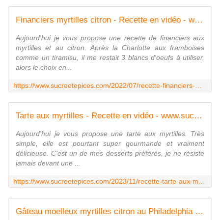
Financiers myrtilles citron - Recette en vidéo - www.sucreetepices.com
Aujourd'hui je vous propose une recette de financiers aux
myrtilles et au citron. Après la Charlotte aux framboises
comme un tiramisu, il me restait 3 blancs d'oeufs à utiliser,
alors le choix en...
https://www.sucreetepices.com/2022/07/recette-financiers-myrtilles-citron-recette-en-video.html
Tarte aux myrtilles - Recette en vidéo - www.sucreetepices.com
Aujourd'hui je vous propose une tarte aux myrtilles. Très
simple, elle est pourtant super gourmande et vraiment
délicieuse. C'est un de mes desserts préférés, je ne résiste
jamais devant une ...
https://www.sucreetepices.com/2023/11/recette-tarte-aux-myrtilles-recette-en-video.html
Gâteau moelleux myrtilles citron au Philadelphia - Recette en vidéo - www.sucreetepices.com