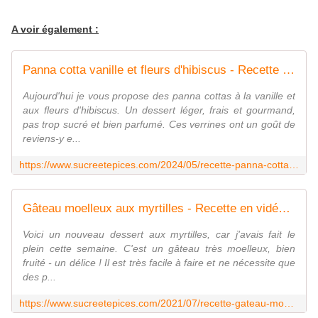
A voir également :
Panna cotta vanille et fleurs d'hibiscus - Recette en vidéo - www.sucreetepices.com
Aujourd'hui je vous propose des panna cottas à la vanille et
aux fleurs d'hibiscus. Un dessert léger, frais et gourmand,
pas trop sucré et bien parfumé. Ces verrines ont un goût de
reviens-y e...
https://www.sucreetepices.com/2024/05/recette-panna-cotta-vanille-et-fleurs-d-hibiscus-recette-en-video.html
Gâteau moelleux aux myrtilles - Recette en vidéo - www.sucreetepices.com
Voici un nouveau dessert aux myrtilles, car j'avais fait le
plein cette semaine. C'est un gâteau très moelleux, bien
fruité - un délice ! Il est très facile à faire et ne nécessite que
des p...
https://www.sucreetepices.com/2021/07/recette-gateau-moelleux-aux-myrtilles-recette-en-video.html