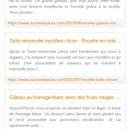
de la ricotta. Un grand gâteau, pas trop sucré, bien fruité,
avec une texture moelleuse et humide grâce à la ricotta.
Vous pouvez ...
https://www.sucreetepices.com/2023/04/recette-gateau-moelleux-ricotta-et-myrtilles-recette-en-video.html
Tarte renversée myrtilles citron - Recette en vidéo - www.sucreetepices.com
Après la Tarte renversée citron vert framboises qui nous a
régalés, j'ai préparé une nouvelle version aux myrtilles et au
citron. Une association de saveurs qui se marient à
merveille pour l...
https://www.sucreetepices.com/2023/07/recette-tarte-renversee-myrtilles-citron-recette-en-video.html
Gâteau au fromage blanc avec des fruits rouges - Recette en vidéo - www.sucreetepices.com
Aujourd'hui je vous propose un dessert frais et léger, à base
de fromage blanc. Un dessert sans farine et sans gluten qui
le rend accessible aux personnes intolérantes. Je l'ai
agrémenté avec ...