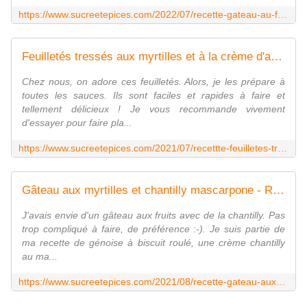
https://www.sucreetepices.com/2022/07/recette-gateau-au-fromage-blanc-avec-des-fruits-rouges-recette-en-video.html
Feuilletés tressés aux myrtilles et à la crème d'amandes - Recette en vidéo - www.sucreetepices.com
Chez nous, on adore ces feuilletés. Alors, je les prépare à
toutes les sauces. Ils sont faciles et rapides à faire et
tellement délicieux ! Je vous recommande vivement
d'essayer pour faire pla...
https://www.sucreetepices.com/2021/07/recettte-feuilletes-tresses-aux-myrtilles-et-a-la-creme-d-amandes-recette-en-video.html
Gâteau aux myrtilles et chantilly mascarpone - Recette en vidéo - www.sucreetepices.com
J'avais envie d'un gâteau aux fruits avec de la chantilly. Pas
trop compliqué à faire, de préférence :-). Je suis partie de
ma recette de génoise à biscuit roulé, une crème chantilly
au ma...
https://www.sucreetepices.com/2021/08/recette-gateau-aux-myrtilles-et-chantilly-mascarpone-recette-en-video.html