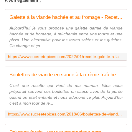
A voir également :
Galette à la viande hachée et au fromage - Recette en vidéo - www.sucreetepices.com
Aujourd'hui je vous propose une galette garnie de viande
hachée et de fromage, à mi-chemin entre une tourte et une
pizza. Une alternative pour les tartes salées et les quiches.
Ça change et ça...
https://www.sucreetepices.com/2022/01/recette-galette-a-la-viande-hachee-et-au-fromage-recette-en-video.html
Boulettes de viande en sauce à la crème fraîche - www.sucreetepices.com
C'est une recette qui vient de ma maman. Elles nous
préparait souvent ces boulettes en sauce avec de la purée
quand on était enfants et nous adorions ce plat. Aujourd'hui
c'est à mon tour de le...
https://www.sucreetepices.com/2018/06/boulettes-de-viande-en-sauce-a-la-creme-fraiche.html