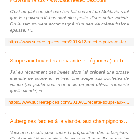
Poivrons farcis - www.sucreetepices.com
C'est un plat complet que l'on fait souvent en Moldavie sauf
que les poivrons là-bas sont plus petits, d'une autre variété.
On le sert souvent accompagné d'un peu de crème fraîche
épaisse. P...
https://www.sucreetepices.com/2018/12/recette-poivrons-farcis.html
Soupe aux boulettes de viande et légumes (ciorbă de perişoare) - www.sucreetepices.com
J'ai eu récemment des invités alors j'ai préparé une grosse
marmite de soupe en entrée. Une soupe aux boulettes de
viande (au poulet pour moi, mais on peut utiliser n'importe
quelle viande) co...
https://www.sucreetepices.com/2019/01/recette-soupe-aux-boulettes-de-viande-et-legumes.html
Aubergines farcies à la viande, aux champignons et au fromage - www.sucreetepices.com
Voici une recette pour varier la préparation des aubergines.
C'est un plat léger et plein de saveurs. Il rappelle un peu les