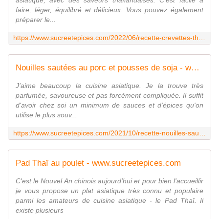
asiatique, avec des saveurs thaïlandaises. C'est facile à
faire, léger, équilibré et délicieux. Vous pouvez également
préparer le...
https://www.sucreetepices.com/2022/06/recette-crevettes-thailandaises-aux-nouilles-en-sauce-aigre-douce.html
Nouilles sautées au porc et pousses de soja - www.sucreetepices.com
J'aime beaucoup la cuisine asiatique. Je la trouve très
parfumée, savoureuse et pas forcément compliquée. Il suffit
d'avoir chez soi un minimum de sauces et d'épices qu'on
utilise le plus souv...
https://www.sucreetepices.com/2021/10/recette-nouilles-sautees-au-porc-et-pousses-de-soja.html
Pad Thaï au poulet - www.sucreetepices.com
C'est le Nouvel An chinois aujourd'hui et pour bien l'accueillir
je vous propose un plat asiatique très connu et populaire
parmi les amateurs de cuisine asiatique - le Pad Thaï. Il
existe plusieurs