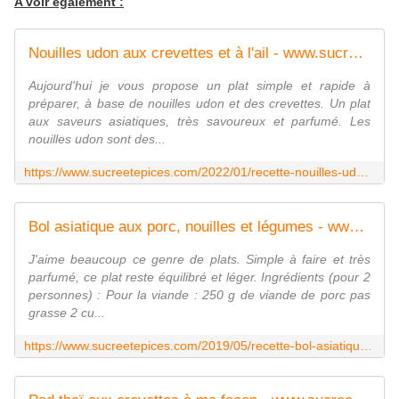
A voir également :
Nouilles udon aux crevettes et à l'ail - www.sucreetepices.com
Aujourd'hui je vous propose un plat simple et rapide à
préparer, à base de nouilles udon et des crevettes. Un plat
aux saveurs asiatiques, très savoureux et parfumé. Les
nouilles udon sont des...
https://www.sucreetepices.com/2022/01/recette-nouilles-udon-aux-crevettes-et-a-l-ail.html
Bol asiatique aux porc, nouilles et légumes - www.sucreetepices.com
J'aime beaucoup ce genre de plats. Simple à faire et très
parfumé, ce plat reste équilibré et léger. Ingrédients (pour 2
personnes) : Pour la viande : 250 g de viande de porc pas
grasse 2 cu...
https://www.sucreetepices.com/2019/05/recette-bol-asiatique-aux-porc-nouilles-et-legumes.html