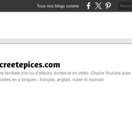
Tous nos blogs cuisine
reetepices.com
e familiale d'ici ou d'ailleurs, écrites et en vidéo. Chaîne Youtube avec
osées en 4 langues : français, anglais, russe et roumain