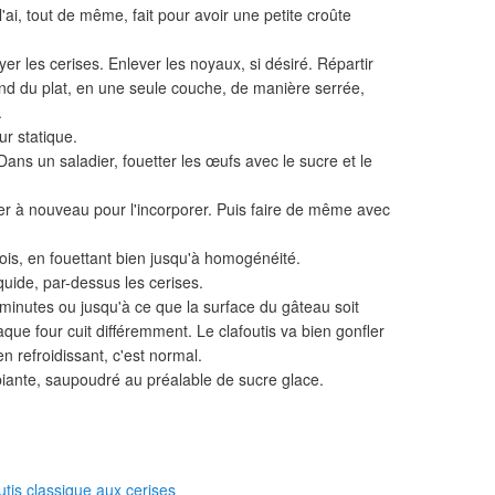
l'ai, tout de même, fait pour avoir une petite croûte
er les cerises. Enlever les noyaux, si désiré. Répartir
ond du plat, en une seule couche, de manière serrée,
.
ur statique.
 Dans un saladier, fouetter les œufs avec le sucre et le
er à nouveau pour l'incorporer. Puis faire de même avec
 fois, en fouettant bien jusqu'à homogénéité.
iquide, par-dessus les cerises.
minutes ou jusqu'à ce que la surface du gâteau soit
aque four cuit différemment. Le clafoutis va bien gonfler
en refroidissant, c'est normal.
iante, saupoudré au préalable de sucre glace.