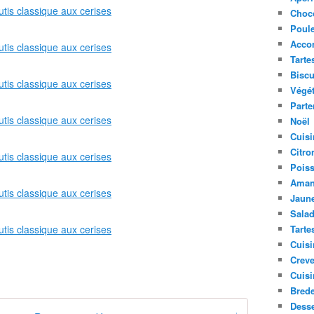
Choc
Poule
Acco
Tarte
Biscu
Végét
Parte
Noël
Cuisi
Citro
Pois
Aman
Jaune
Sala
Tarte
Cuisi
Creve
Cuisi
Bred
Desse