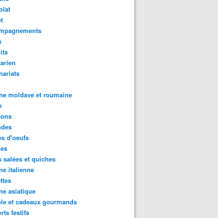
olat
t
mpagnements
s
its
arien
nariats
ne moldave et roumaine
n
sons
des
s d'oeufs
des
s salées et quiches
ne italienne
ttes
ne asiatique
ele et cadeaux gourmands
rts festifs