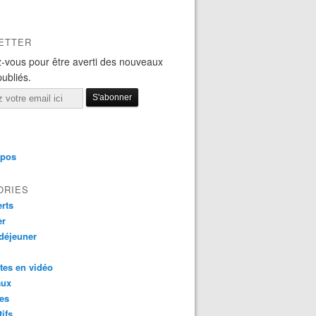
ETTER
-vous pour être averti des nouveaux
publiés.
opos
ORIES
rts
er
 déjeuner
tes en vidéo
aux
es
tifs