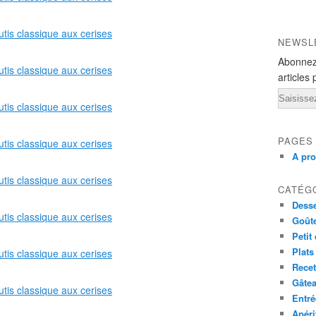
NEWSL
Abonnez
articles 
Email
PAGES
A pr
CATÉG
Desse
Goût
Petit
Plats
Recet
Gâte
Entré
Apéri