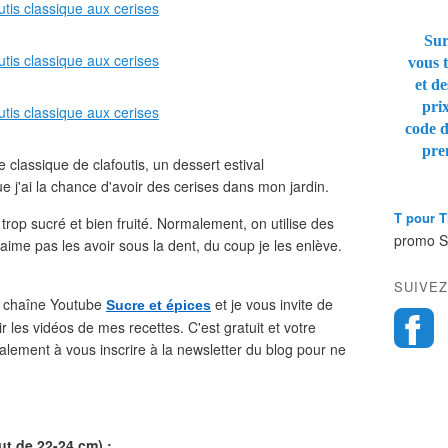
Sur
vous t
et de
pri
code 
pre
 classique de clafoutis, un dessert estival
e j'ai la chance d'avoir des cerises dans mon jardin.
T pour 
s trop sucré et bien fruité. Normalement, on utilise des
promo 
ime pas les avoir sous la dent, du coup je les enlève.
SUIVEZ
a chaîne Youtube
et je vous invite de
Sucre et épices
 les vidéos de mes recettes. C'est gratuit et votre
alement à vous inscrire à la newsletter du blog pour ne
t de 22-24 cm) :