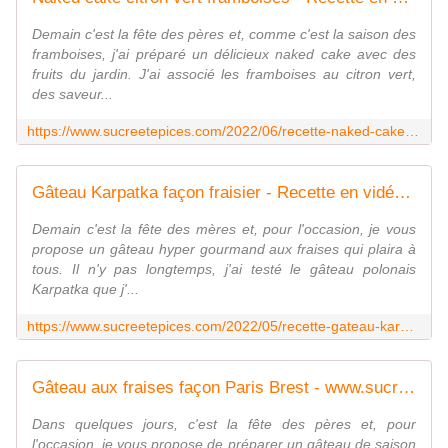
Demain c'est la fête des pères et, comme c'est la saison des
framboises, j'ai préparé un délicieux naked cake avec des
fruits du jardin. J'ai associé les framboises au citron vert,
des saveur...
https://www.sucreetepices.com/2022/06/recette-naked-cake-citron-vert-framboises-recette-en-video.html
Gâteau Karpatka façon fraisier - Recette en vidéo - www.sucreetepices.com
Demain c'est la fête des mères et, pour l'occasion, je vous
propose un gâteau hyper gourmand aux fraises qui plaira à
tous. Il n'y pas longtemps, j'ai testé le gâteau polonais
Karpatka que j'...
https://www.sucreetepices.com/2022/05/recette-gateau-karpatka-facon-fraisier-recette-en-video.html
Gâteau aux fraises façon Paris Brest - www.sucreetepices.com
Dans quelques jours, c'est la fête des pères et, pour
l'occasion, je vous propose de préparer un gâteau de saison