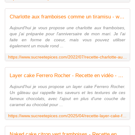
Charlotte aux framboises comme un tiramisu - www.sucreetepices.com
Aujourd'hui je vous propose une charlotte aux framboises,
que j'ai préparée pour l'anniversaire de mon mari. Je l'ai
faite en forme de coeur, mais vous pouvez utiliser
également un moule rond ...
https://www.sucreetepices.com/2022/07/recette-charlotte-aux-framboises-comme-un-tiramisu.html
Layer cake Ferrero Rocher - Recette en vidéo - www.sucreetepices.com
Aujourd'hui je vous propose un layer cake Ferrero Rocher.
Un gâteau qui rappelle les saveurs et les textures de ces
fameux chocolats, avec l'ajout en plus d'une couche de
caramel au chocolat pour ...
https://www.sucreetepices.com/2025/04/recette-layer-cake-ferrero-rocher-recette-en-video.html
Naked cake citron vert framboises - Recette en vidéo - www.sucreetepices.com