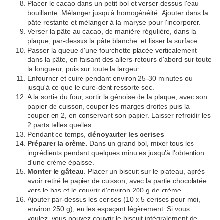
Placer le cacao dans un petit bol et verser dessus l'eau
bouillante. Mélanger jusqu'à homogénéité. Ajouter dans la
pâte restante et mélanger à la maryse pour l'incorporer.
Verser la pâte au cacao, de manière régulière, dans la
plaque, par-dessus la pâte blanche, et lisser la surface.
Passer la queue d'une fourchette placée verticalement
dans la pâte, en faisant des allers-retours d'abord sur toute
la longueur, puis sur toute la largeur.
Enfourner et cuire pendant environ 25-30 minutes ou
jusqu'à ce que le cure-dent ressorte sec.
A la sortie du four, sortir la génoise de la plaque, avec son
papier de cuisson, couper les marges droites puis la
couper en 2, en conservant son papier. Laisser refroidir les
2 parts telles quelles.
Pendant ce temps,
dénoyauter les cerises
.
Préparer la crème.
Dans un grand bol, mixer tous les
ingrédients pendant quelques minutes jusqu'à l'obtention
d'une crème épaisse.
Monter le gâteau
. Placer un biscuit sur le plateau, après
avoir retiré le papier de cuisson, avec la partie chocolatée
vers le bas et le couvrir d'environ 200 g de crème.
Ajouter par-dessus les cerises (10 x 5 cerises pour moi,
environ 250 g), en les espaçant légèrement. Si vous
voulez, vous pouvez couvrir le biscuit intégralement de