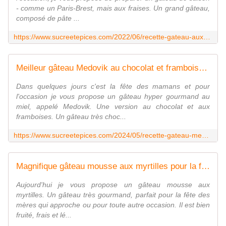
- comme un Paris-Brest, mais aux fraises. Un grand gâteau,
composé de pâte ...
https://www.sucreetepices.com/2022/06/recette-gateau-aux-fraises-facon-paris-brest.html
Meilleur gâteau Medovik au chocolat et framboises pour la fête des mamans - Recette en vidéo - www.sucreetepices.com
Dans quelques jours c'est la fête des mamans et pour
l'occasion je vous propose un gâteau hyper gourmand au
miel, appelé Medovik. Une version au chocolat et aux
framboises. Un gâteau très choc...
https://www.sucreetepices.com/2024/05/recette-gateau-medovik-au-chocolat-et-framboise-recette-en-video.html
Magnifique gâteau mousse aux myrtilles pour la fête des mamans - Recette en vidéo - www.sucreetepices.com
Aujourd'hui je vous propose un gâteau mousse aux
myrtilles. Un gâteau très gourmand, parfait pour la fête des
mères qui approche ou pour toute autre occasion. Il est bien
fruité, frais et lé...