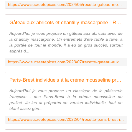
https://www.sucreetepices.com/2024/05/recette-gateau-mousse-aux-myrtilles-recette-en-video.html
Gâteau aux abricots et chantilly mascarpone - Recette en vidéo - www.sucreetepices.com
Aujourd'hui je vous propose un gâteau aux abricots avec de
la chantilly mascarpone. Un entremets d'été facile à faire, à
la portée de tout le monde. Il a eu un gros succès, surtout
auprès d...
https://www.sucreetepices.com/2023/07/recette-gateau-aux-abricots-et-chantilly-mascarpone-recette-en-video.html
Paris-Brest individuels à la crème mousseline pralinée - Recette en vidéo - www.sucreetepices.com
Aujourd'hui je vous propose un classique de la pâtisserie
française - des Paris-Brest à la crème mousseline au
praliné. Je les ai préparés en version individuelle, tout en
étant assez gén...
https://www.sucreetepices.com/2022/04/recette-paris-brest-individuels-a-la-creme-mousseline-pralinee.html