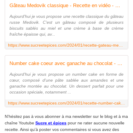
Gâteau Medovik classique - Recette en vidéo - www.sucreetepices.com
Aujourd'hui je vous propose une recette classique du gâteau
russe Medovik. C'est un gâteau composé de plusieurs
biscuits sablés au miel et une crème à base de crème
fraîche épaisse qui, av...
https://www.sucreetepices.com/2024/01/recette-gateau-medovik-classique-recette-en-video.html
Number cake coeur avec ganache au chocolat - www.sucreetepices.com
Aujourd'hui je vous propose un number cake en forme de
cœur, composé d'une pâte sablée aux amandes et une
ganache montée au chocolat. Un dessert parfait pour une
occasion spéciale, notamment ...
https://www.sucreetepices.com/2024/01/recette-number-cake-coeur-avec-ganache-au-chocoolat.html
N'hésitez pas à vous abonner à ma newsletter sur le blog et à ma
chaîne Youtube
Sucre et épices
pour ne rater aucune nouvelle
recette. Ainsi qu'à poster vos commentaires si vous avez des