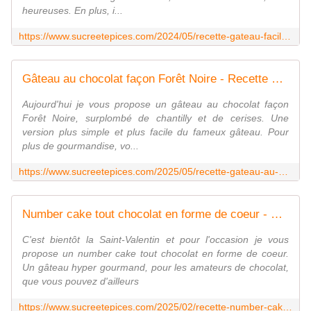
heureuses. En plus, i...
https://www.sucreetepices.com/2024/05/recette-gateau-facile-chocolat-framboises-chantilly-recette-en-video.html
Gâteau au chocolat façon Forêt Noire - Recette en vidéo - www.sucreetepices.com
Aujourd'hui je vous propose un gâteau au chocolat façon
Forêt Noire, surplombé de chantilly et de cerises. Une
version plus simple et plus facile du fameux gâteau. Pour
plus de gourmandise, vo...
https://www.sucreetepices.com/2025/05/recette-gateau-au-chocolat-facon-foret-noire-recette-en-video.html
Number cake tout chocolat en forme de coeur - www.sucreetepices.com
C'est bientôt la Saint-Valentin et pour l'occasion je vous
propose un number cake tout chocolat en forme de coeur.
Un gâteau hyper gourmand, pour les amateurs de chocolat,
que vous pouvez d'ailleurs
https://www.sucreetepices.com/2025/02/recette-number-cake-tout-chocolat-en-forme-de-coeur.html