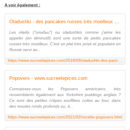
A voir également :
Oladushki - des pancakes russes très moelleux - www.sucreetepices.com
Les oladis ("оладьи") ou oladushkis comme j'aime les
appeler (en diminutif) sont une sorte de petits pancakes
russes très moelleux. C'est un plat très prisé et populaire en
Russie servi au...
https://www.sucreetepices.com/2018/09/oladushki-des-pancakes-russes-tres-moelleux.html
Popovers - www.sucreetepices.com
Connaissez-vous les Popovers américains, très
ressemblants également aux Yorkshire puddings anglais ?
Ce sont des petites crêpes soufflées cuites au four, dans
des moules ronds profonds ou, à...
https://www.sucreetepices.com/2021/02/recette-popovers.html