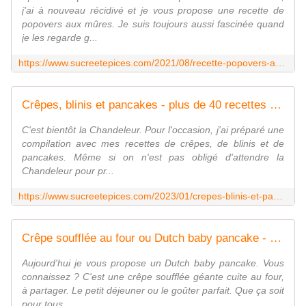
j'ai à nouveau récidivé et je vous propose une recette de
popovers aux mûres. Je suis toujours aussi fascinée quand
je les regarde g...
https://www.sucreetepices.com/2021/08/recette-popovers-aux-mures.html
Crêpes, blinis et pancakes - plus de 40 recettes pour la Chandeleur ou pas - www.sucreetepices.com
C'est bientôt la Chandeleur. Pour l'occasion, j'ai préparé une
compilation avec mes recettes de crêpes, de blinis et de
pancakes. Même si on n'est pas obligé d'attendre la
Chandeleur pour pr...
https://www.sucreetepices.com/2023/01/crepes-blinis-et-pancakes-plus-de-40-recettes-pour-la-chandeleur-ou-pas.html
Crêpe soufflée au four ou Dutch baby pancake - Recette en vidéo - www.sucreetepices.com
Aujourd'hui je vous propose un Dutch baby pancake. Vous
connaissez ? C'est une crêpe soufflée géante cuite au four,
à partager. Le petit déjeuner ou le goûter parfait. Que ça soit
pour tous ...