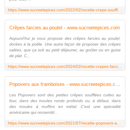
https://www.sucreetepices.com/2022/02/recette-crepe-soufflee-au-four-ou-dutch-baby-pancake.html
Crêpes farcies au poulet - www.sucreetepices.com
Aujourd'hui je vous propose des crêpes farcies au poulet,
dorées à la poêle. Une autre façon de proposer des crêpes
salées, que ça soit au petit déjeuner, au goûter ou en guise
de plat. C...
https://www.sucreetepices.com/2024/02/recette-crepes-farcies-au-poulet.html
Popovers aux framboises - www.sucreetepices.com
Les Popovers sont des petites crêpes soufflées cuites au
four, dans des moules ronds profonds ou, à défaut, dans
des moules à muffins en métal. C'est une spécialité
américaine qui ressembl...
https://www.sucreetepices.com/2021/07/recette-popovers-aux-framboises.html