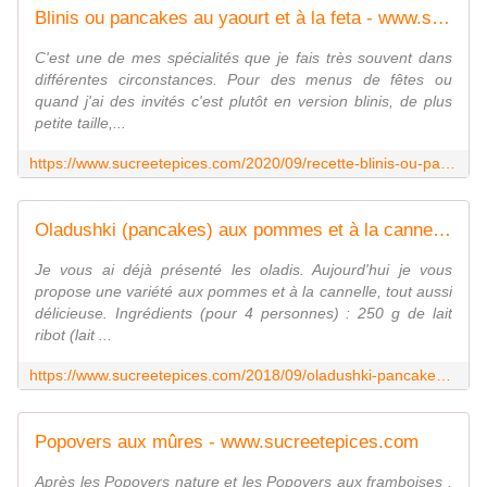
Blinis ou pancakes au yaourt et à la feta - www.sucreetepices.com
C'est une de mes spécialités que je fais très souvent dans
différentes circonstances. Pour des menus de fêtes ou
quand j'ai des invités c'est plutôt en version blinis, de plus
petite taille,...
https://www.sucreetepices.com/2020/09/recette-blinis-ou-pancakes-au-yaourt-et-a-la-feta.html
Oladushki (pancakes) aux pommes et à la cannelle - www.sucreetepices.com
Je vous ai déjà présenté les oladis. Aujourd'hui je vous
propose une variété aux pommes et à la cannelle, tout aussi
délicieuse. Ingrédients (pour 4 personnes) : 250 g de lait
ribot (lait ...
https://www.sucreetepices.com/2018/09/oladushki-pancakes-aux-pommes-et-a-la-cannelle.html
Popovers aux mûres - www.sucreetepices.com
Après les Popovers nature et les Popovers aux framboises ,