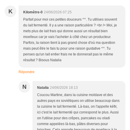
K
Kilomètre-0
24/06/2026 07:25
Parfait pour moi ces petites douceurs ^^. Tu utilises souvent
du lait fermenté. Il y a une raison particulière ? <br /> Moi, je
mets plus de lait frais qui donne aussi un résultat bien
moelleux car je vais l'acheter à côté chez un producteur.
Parfois, la raison tient à pas grand chose d'où ma question
mais peut être le fais tu pour une raison gustative ^^. Tu
penses qu'un lait entier frais ne te donnerait pas le même
résultat ? Bisous Natalia
Répondre
N
Natalia
24/06/2026 18:13
Coucou Martine, dans la cuisine moldave et des
autres pays ex soviétiques on utilise beaucoup dans
la cuisine le lait fermenté. Là-bas, on l'appelle kéfir,
ici c'est le lait fermenté qui correspond le plus. Aussi
on l'utilise pour des crêpes, pancakes ou oladi
comme appelées là-bas, pâtes diverses pour
brioches. Cela apporte beaucoup de moelleux à la