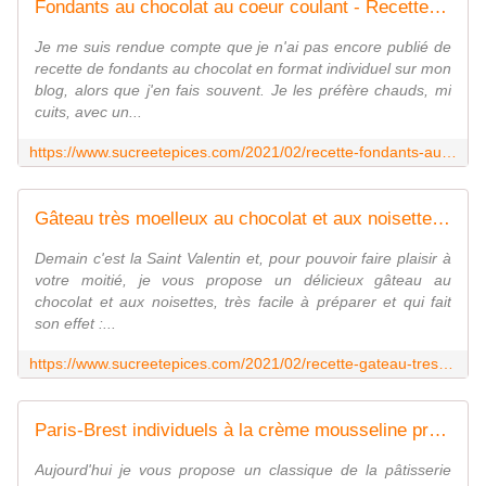
Fondants au chocolat au coeur coulant - Recette facile - www.sucreetepices.com
Je me suis rendue compte que je n'ai pas encore publié de
recette de fondants au chocolat en format individuel sur mon
blog, alors que j'en fais souvent. Je les préfère chauds, mi
cuits, avec un...
https://www.sucreetepices.com/2021/02/recette-fondants-au-chocolat-au-coeur-coulant-recette-facile.html
Gâteau très moelleux au chocolat et aux noisettes avec glaçage - www.sucreetepices.com
Demain c'est la Saint Valentin et, pour pouvoir faire plaisir à
votre moitié, je vous propose un délicieux gâteau au
chocolat et aux noisettes, très facile à préparer et qui fait
son effet :...
https://www.sucreetepices.com/2021/02/recette-gateau-tres-moelleux-au-chocolat-et-aux-noisettes-avec-glacage.html
Paris-Brest individuels à la crème mousseline pralinée - Recette en vidéo - www.sucreetepices.com
Aujourd'hui je vous propose un classique de la pâtisserie