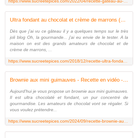
https://www.sucreetepices.com/2022/04/recette-gateau-au-chocolat-despacito-recette-en-video.html
Ultra fondant au chocolat et crème de marrons (sans gluten) - www.sucreetepices.com
Dès que j'ai vu ce gâteau il y a quelques temps sur le très
joli blog Oh, la gourmande... j'ai eu envie de le tester. A la
maison on est des grands amateurs de chocolat et de
crème de marrons, ...
https://www.sucreetepices.com/2018/12/recette-ultra-fondant-au-chocolat-et-creme-de-marrons.html
Brownie aux mini guimauves - Recette en vidéo - www.sucreetepices.com
Aujourd'hui je vous propose un brownie aux mini guimauves.
Il est ultra chocolaté et fondant, un pur concentré de
gourmandise. Les amateurs de chocolat vont se régaler. Si
vous voulez prétendre...
https://www.sucreetepices.com/2024/09/recette-brownie-aux-mini-guimauves-recette-en-video.html