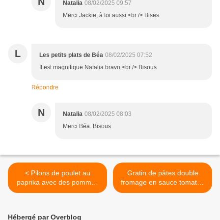
N
Natalia
08/02/2025 09:57
Merci Jackie, à toi aussi.<br /> Bises
L
Les petits plats de Béa
08/02/2025 07:52
Il est magnifique Natalia bravo.<br /> Bisous
Répondre
N
Natalia
08/02/2025 08:03
Merci Béa. Bisous
< Pilons de poulet au
Gratin de pâtes double
paprika avec des pommes
fromage en sauce tomates
de terre et des carottes -
- Recette en vidéo >
Recette en vidéo
Hébergé par Overblog