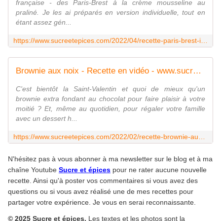
française - des Paris-Brest à la crème mousseline au
praliné. Je les ai préparés en version individuelle, tout en
étant assez gén...
https://www.sucreetepices.com/2022/04/recette-paris-brest-individuels-a-la-creme-mousseline-pralinee.html
Brownie aux noix - Recette en vidéo - www.sucreetepices.com
C'est bientôt la Saint-Valentin et quoi de mieux qu'un
brownie extra fondant au chocolat pour faire plaisir à votre
moitié ? Et, même au quotidien, pour régaler votre famille
avec un dessert h...
https://www.sucreetepices.com/2022/02/recette-brownie-aux-noix-recette-en-video.html
N'hésitez pas à vous abonner à ma newsletter sur le blog et à ma
chaîne Youtube
Sucre et épices
pour ne rater aucune nouvelle
recette. Ainsi qu'à poster vos commentaires si vous avez des
questions ou si vous avez réalisé une de mes recettes pour
partager votre expérience. Je vous en serai reconnaissante.
© 2025 Sucre et épices.
Les textes et les photos sont la