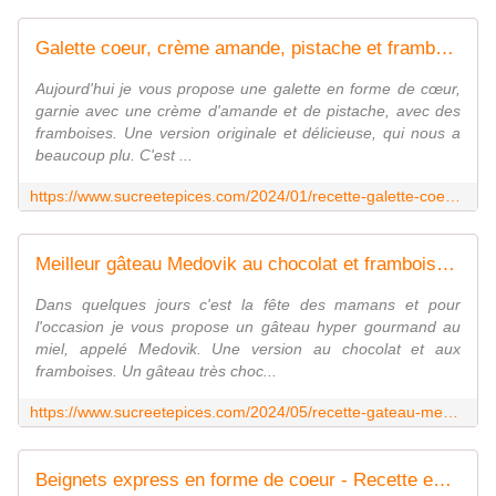
Galette coeur, crème amande, pistache et framboise - Recette en vidéo - www.sucreetepices.com
Aujourd'hui je vous propose une galette en forme de cœur,
garnie avec une crème d'amande et de pistache, avec des
framboises. Une version originale et délicieuse, qui nous a
beaucoup plu. C'est ...
https://www.sucreetepices.com/2024/01/recette-galette-coeur-creme-amande-pistache-et-framboise.html
Meilleur gâteau Medovik au chocolat et framboises pour la fête des mamans - Recette en vidéo - www.sucreetepices.com
Dans quelques jours c'est la fête des mamans et pour
l'occasion je vous propose un gâteau hyper gourmand au
miel, appelé Medovik. Une version au chocolat et aux
framboises. Un gâteau très choc...
https://www.sucreetepices.com/2024/05/recette-gateau-medovik-au-chocolat-et-framboise-recette-en-video.html
Beignets express en forme de coeur - Recette en vidéo - www.sucreetepices.com