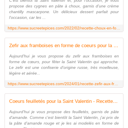
C'est bientôt la Saint Valentin et, pour l'occasion, je vous
propose des cygnes en pâte à choux, garnis d'une crème
chantilly mascarpone. Un délicieux dessert parfait pour
l'occasion, car les ...
https://www.sucreetepices.com/2022/02/recette-choux-en-forme-de-cygnes-recette-en-video.html
Zefir aux framboises en forme de coeurs pour la Saint Valentin - www.sucreetepices.com
Aujourd'hui je vous propose du zefir aux framboises en
forme de cœurs, pour fêter la Saint Valentin qui approche.
Le zefir est une confiserie d'origine russe, très moelleuse,
légère et aérée...
https://www.sucreetepices.com/2024/01/recette-zefir-aux-framboises-en-forme-de-coeurs-pour-la-saint-valentin.html
Coeurs feuilletés pour la Saint Valentin - Recette en vidéo - www.sucreetepices.com
Aujourd'hui je vous propose des feuilletés, garnis de pâte
d'amande. Comme c'est bientôt la Saint Valentin, j'ai prix de
la pâte d'amande rouge et je les ai modelés en forme de