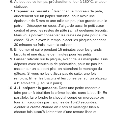
Au bout de ce temps, préchauffer le four à 180°C, chaleur
statique.
Préparer les biscuits.
Étaler chaque morceau de pâte,
directement sur un papier sulfurisé, pour avoir une
épaisseur de 5 mm et une taille un peu plus grande que le
patron. Découper un cœur. J'ai gardé aussi le petit cœur
central et avec les restes de pâte j'ai fait quelques biscuits.
Mais vous pouvez conserver les restes de pâte pour autre
chose. Si vous avez le temps, placer les plaques pendant
30 minutes au frais, avant la cuisson.
Enfourner et cuire pendant 15 minutes pour les grands
biscuits et une dizaine de minutes pour les petits.
Laisser refroidir sur la plaque, avant de les manipuler. Puis
déposer avec beaucoup de précaution, pour ne pas les
casser sur un support plat, en attendant le montage du
gâteau. Si vous ne les utilisez pas de suite, une fois
refroidis, filmer les biscuits et les conserver sur un plateau
à t° ambiante (jusqu'à 3 jours).
J -1, préparer la ganache.
Dans une petite casserole,
faire porter à ébullition la crème liquide, sans la bouillir. En
parallèle, faire fondre le chocolat coupé en morceaux au
four à microondes par tranches de 15-20 secondes.
Ajouter la crème chaude en 3 fois et mélanger bien à
chaque fois jusqu'à l'obtention d'une texture lisse et