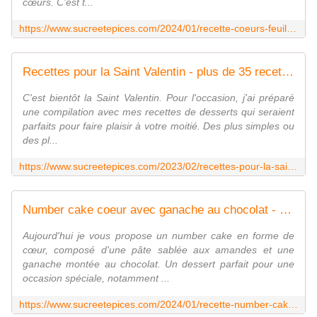
cœurs. C'est t...
https://www.sucreetepices.com/2024/01/recette-coeurs-feuilletes-pour-la-saint-valentin-recette-en-video.html
Recettes pour la Saint Valentin - plus de 35 recettes - www.sucreetepices.com
C'est bientôt la Saint Valentin. Pour l'occasion, j'ai préparé
une compilation avec mes recettes de desserts qui seraient
parfaits pour faire plaisir à votre moitié. Des plus simples ou
des pl...
https://www.sucreetepices.com/2023/02/recettes-pour-la-saint-valentin-plus-de-35-recettes.html
Number cake coeur avec ganache au chocolat - www.sucreetepices.com
Aujourd'hui je vous propose un number cake en forme de
cœur, composé d'une pâte sablée aux amandes et une
ganache montée au chocolat. Un dessert parfait pour une
occasion spéciale, notamment ...
https://www.sucreetepices.com/2024/01/recette-number-cake-coeur-avec-ganache-au-chocoolat.html