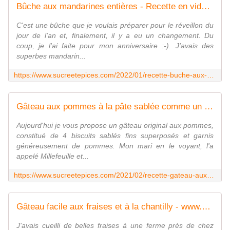
Bûche aux mandarines entières - Recette en vidéo - www.sucreetepices.com
C'est une bûche que je voulais préparer pour le réveillon du
jour de l'an et, finalement, il y a eu un changement. Du
coup, je l'ai faite pour mon anniversaire :-). J'avais des
superbes mandarin...
https://www.sucreetepices.com/2022/01/recette-buche-aux-mandarines-entieres-recette-en-video.html
Gâteau aux pommes à la pâte sablée comme un Millefeuille - www.sucreetepices.com
Aujourd'hui je vous propose un gâteau original aux pommes,
constitué de 4 biscuits sablés fins superposés et garnis
généreusement de pommes. Mon mari en le voyant, l'a
appelé Millefeuille et...
https://www.sucreetepices.com/2021/02/recette-gateau-aux-pommes-a-la-pate-sablee-comme-un-millefeuille.html
Gâteau facile aux fraises et à la chantilly - www.sucreetepices.com
J'avais cueilli de belles fraises à une ferme près de chez