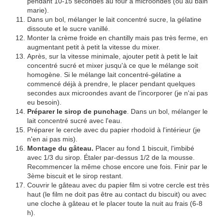
pendant 10-15 secondes au four à microondes (ou au bain
marie).
Dans un bol, mélanger le lait concentré sucre, la gélatine
dissoute et le sucre vanillé.
Monter la crème froide en chantilly mais pas très ferme, en
augmentant petit à petit la vitesse du mixer.
Après, sur la vitesse minimale, ajouter petit à petit le lait
concentré sucré et mixer jusqu'à ce que le mélange soit
homogène. Si le mélange lait concentré-gélatine a
commencé déjà à prendre, le placer pendant quelques
secondes aux microondes avant de l'incorporer (je n'ai pas
eu besoin).
Préparer le sirop de punchage
. Dans un bol, mélanger le
lait concentré sucré avec l'eau.
Préparer le cercle avec du papier rhodoïd à l'intérieur (je
n'en ai pas mis).
Montage du gâteau.
Placer au fond 1 biscuit, l'imbibé
avec 1/3 du sirop. Étaler par-dessus 1/2 de la mousse.
Recommencer la même chose encore une fois. Finir par le
3ème biscuit et le sirop restant.
Couvrir le gâteau avec du papier film si votre cercle est très
haut (le film ne doit pas être au contact du biscuit) ou avec
une cloche à gâteau et le placer toute la nuit au frais (6-8
h).