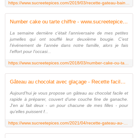
https://www.sucreetepices.com/2019/03/recette-gateau-bain-de-boue-de-cochons.html
Number cake ou tarte chiffre - www.sucreetepices.com
La semaine dernière c'était l'anniversaire de mes petites
jumelles qui ont soufflé leur deuxième bougie. C'est
l'événement de l'année dans notre famille, alors je fais
l'effort pour l'occasi...
https://www.sucreetepices.com/2018/03/number-cake-ou-tarte-chiffre.html
Gâteau au chocolat avec glaçage - Recette facile - www.sucreetepices.com
Aujourd'hui je vous propose un gâteau au chocolat facile et
rapide à préparer, couvert d'une couche fine de ganache.
J'en ai fait deux - un pour chacune de mes filles - pour
qu'elles puissent f...
https://www.sucreetepices.com/2021/04/recette-gateau-au-chocolat-avec-glacage-recette-facile.html