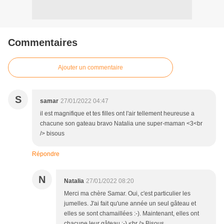
Commentaires
Ajouter un commentaire
S
samar
27/01/2022 04:47
il est magnifique et tes filles ont l'air tellement heureuse a
chacune son gateau bravo Natalia une super-maman <3<br
/> bisous
Répondre
N
Natalia
27/01/2022 08:20
Merci ma chère Samar. Oui, c'est particulier les
jumelles. J'ai fait qu'une année un seul gâteau et
elles se sont chamaillées :-). Maintenant, elles ont
chacune leur gâteau :-).<br /> Bisous