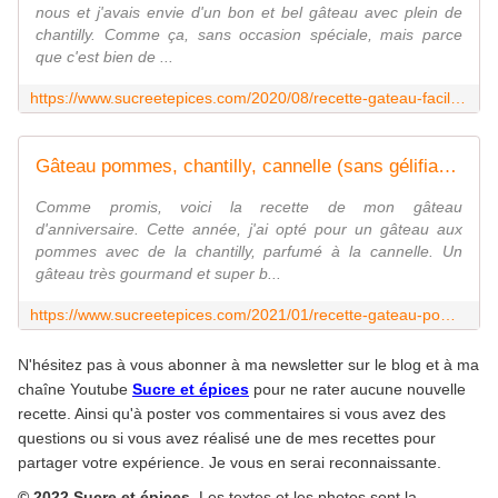
nous et j'avais envie d'un bon et bel gâteau avec plein de
chantilly. Comme ça, sans occasion spéciale, mais parce
que c'est bien de ...
https://www.sucreetepices.com/2020/08/recette-gateau-facile-aux-fraises-et-a-la-chantilly.html
Gâteau pommes, chantilly, cannelle (sans gélifiant) - www.sucreetepices.com
Comme promis, voici la recette de mon gâteau
d'anniversaire. Cette année, j'ai opté pour un gâteau aux
pommes avec de la chantilly, parfumé à la cannelle. Un
gâteau très gourmand et super b...
https://www.sucreetepices.com/2021/01/recette-gateau-pommes-chantilly-cannelle-sans-gelifiant.html
N'hésitez pas à vous abonner à ma newsletter sur le blog et à ma
chaîne Youtube
Sucre et épices
pour ne rater aucune nouvelle
recette. Ainsi qu'à poster vos commentaires si vous avez des
questions ou si vous avez réalisé une de mes recettes pour
partager votre expérience. Je vous en serai reconnaissante.
© 2022 Sucre et épices.
Les textes et les photos sont la