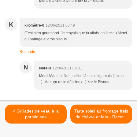
Merci ma chère Delphine.<br /> Bisous
K
kilomètre-0
12/06/2021 08:49
C'est bien gourmand. Je croyais que tu allais les farcir :) Merci
du partage et gros bisous
Répondre
N
Natalia
12/06/2021 09:01
Merci Martine. Non, celles-là ne sont jamais farcies
:-). Mais ça reste délicieux :-).<br /> Bisous
< Grillades de veau à la
Tarte soleil au fromage frais
parmigiana
de chèvre et feta - Recette
en vidéo >