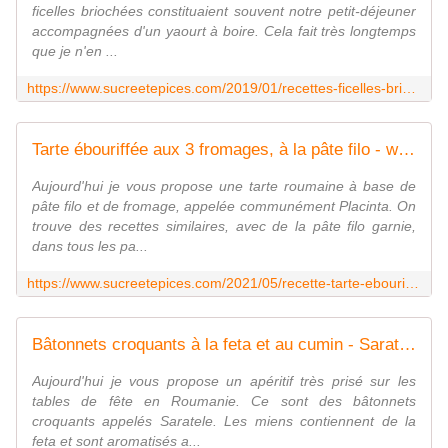
ficelles briochées constituaient souvent notre petit-déjeuner
accompagnées d'un yaourt à boire. Cela fait très longtemps
que je n'en ...
https://www.sucreetepices.com/2019/01/recettes-ficelles-briochees-au-pavot-batoane-cu-mac.html
Tarte ébouriffée aux 3 fromages, à la pâte filo - www.sucreetepices.com
Aujourd'hui je vous propose une tarte roumaine à base de
pâte filo et de fromage, appelée communément Placinta. On
trouve des recettes similaires, avec de la pâte filo garnie,
dans tous les pa...
https://www.sucreetepices.com/2021/05/recette-tarte-ebouriffee-aux-3-fromages-a-la-pate-filo.html
Bâtonnets croquants à la feta et au cumin - Saratele - www.sucreetepices.com
Aujourd'hui je vous propose un apéritif très prisé sur les
tables de fête en Roumanie. Ce sont des bâtonnets
croquants appelés Saratele. Les miens contiennent de la
feta et sont aromatisés a...