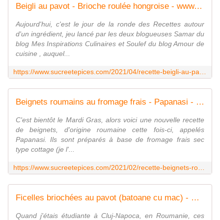
Beigli au pavot - Brioche roulée hongroise - www.sucreetepices.com
Aujourd'hui, c'est le jour de la ronde des Recettes autour
d'un ingrédient, jeu lancé par les deux blogueuses Samar du
blog Mes Inspirations Culinaires et Soulef du blog Amour de
cuisine , auquel...
https://www.sucreetepices.com/2021/04/recette-beigli-au-pavot-brioche-roulee-hongroise.html
Beignets roumains au fromage frais - Papanasi - www.sucreetepices.com
C'est bientôt le Mardi Gras, alors voici une nouvelle recette
de beignets, d'origine roumaine cette fois-ci, appelés
Papanasi. Ils sont préparés à base de fromage frais sec
type cottage (je l'...
https://www.sucreetepices.com/2021/02/recette-beignets-roumains-au-fromage-frais-papanasi.html
Ficelles briochées au pavot (batoane cu mac) - www.sucreetepices.com
Quand j'étais étudiante à Cluj-Napoca, en Roumanie, ces