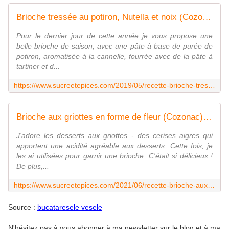
Brioche tressée au potiron, Nutella et noix (Cozonac) - www.sucreetepices.com
Pour le dernier jour de cette année je vous propose une
belle brioche de saison, avec une pâte à base de purée de
potiron, aromatisée à la cannelle, fourrée avec de la pâte à
tartiner et d...
https://www.sucreetepices.com/2019/05/recette-brioche-tressee-au-potiron-nutella-et-noix-cozonac.html
Brioche aux griottes en forme de fleur (Cozonac) - www.sucreetepices.com
J'adore les desserts aux griottes - des cerises aigres qui
apportent une acidité agréable aux desserts. Cette fois, je
les ai utilisées pour garnir une brioche. C'était si délicieux !
De plus,...
https://www.sucreetepices.com/2021/06/recette-brioche-aux-griottes-en-forme-de-fleur-cozonac.html
Source :
bucataresele vesele
N'hésitez pas à vous abonner à ma newsletter sur le blog et à ma