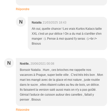
Répondre
N
Natalia
21/03/2025 18:43
Ah oui, quelle chance ! Les vrais Kurtos Kalacs taille
XXL c'est un pur délice ! On a du mal à s'arrêter d'en
manger :-). Pense à moi quand t'y seras :-).<br />
Bisous
N
Noëlle.
20/06/2021 00:08
Bonsoir Natalia . Hum , ces brioches me rappelle nos
vacances à Prague, super belle ville . C'est trés trés bon . Mon
mari les mangé avec de la glace et moi nature , juste roulée
dans le sucre , elles étaient cuites au feu de bois, un délice.
Ils faisaient la version salé aussi mais on n'y a pas goûté.
Génial l'astuce de cuisson autour des canettes , fallait y
penser . Bisous
Répondre