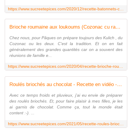
https://www.sucreetepices.com/2020/12/recette-batonnets-croquants-a-la-feta-et-au-cumin-saratele.html
Brioche roumaine aux loukoums (Cozonac cu rahat) - www.sucreetepices.com
Chez nous, pour Pâques on prépare toujours des Kulich , du
Cozonac ou les deux. C'est la tradition. Et on en fait
généralement des grandes quantités car on a souvent des
réunions de famille e...
https://www.sucreetepices.com/2020/04/recette-brioche-roumaine-aux-loukoums-cozonac-cu-rahat.html
Roulés briochés au chocolat - Recette en vidéo - www.sucreetepices.com
Avec ce temps froids et pluvieux, j'ai eu envie de préparer
des roulés briochés. Et, pour faire plaisir à mes filles, je les
ai garnis de chocolat. Comme ça, tout le monde était
content :-). ...
https://www.sucreetepices.com/2021/05/recette-roules-brioches-au-chocolat-recette-en-video.html