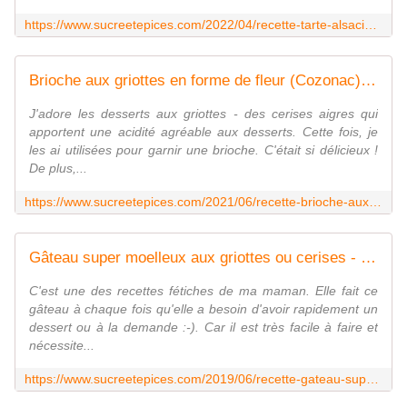
https://www.sucreetepices.com/2022/04/recette-tarte-alsacienne-au-fromage-blanc-et-griottes-kasekuchen.html
Brioche aux griottes en forme de fleur (Cozonac) - www.sucreetepices.com
J'adore les desserts aux griottes - des cerises aigres qui
apportent une acidité agréable aux desserts. Cette fois, je
les ai utilisées pour garnir une brioche. C'était si délicieux !
De plus,...
https://www.sucreetepices.com/2021/06/recette-brioche-aux-griottes-en-forme-de-fleur-cozonac.html
Gâteau super moelleux aux griottes ou cerises - www.sucreetepices.com
C'est une des recettes fétiches de ma maman. Elle fait ce
gâteau à chaque fois qu'elle a besoin d'avoir rapidement un
dessert ou à la demande :-). Car il est très facile à faire et
nécessite...
https://www.sucreetepices.com/2019/06/recette-gateau-super-moelleux-aux-griottes-ou-cerises.html