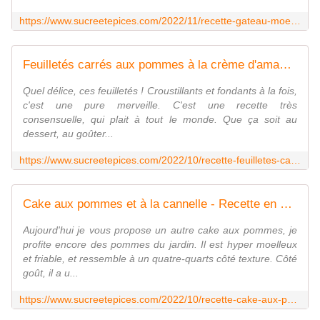
https://www.sucreetepices.com/2022/11/recette-gateau-moelleux-aux-pommes-recette-en-video.html
Feuilletés carrés aux pommes à la crème d'amandes - Recette en vidéo - www.sucreetepices.com
Quel délice, ces feuilletés ! Croustillants et fondants à la fois,
c'est une pure merveille. C'est une recette très
consensuelle, qui plait à tout le monde. Que ça soit au
dessert, au goûter...
https://www.sucreetepices.com/2022/10/recette-feuilletes-carres-aux-pommes-a-la-creme-d-amandes-recette-en-video.html
Cake aux pommes et à la cannelle - Recette en vidéo - www.sucreetepices.com
Aujourd'hui je vous propose un autre cake aux pommes, je
profite encore des pommes du jardin. Il est hyper moelleux
et friable, et ressemble à un quatre-quarts côté texture. Côté
goût, il a u...
https://www.sucreetepices.com/2022/10/recette-cake-aux-pommes-et-a-la-cannelle-recette-en-video.html