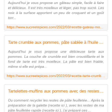
Aujourd'hui je vous propose un gâteau simple, facile à faire
et délicieux. Il est très moelleux et léger, pas trop sucré. Les
noix à la surface apportent un peu de croquant et un goût
torr...
https://www.sucreetepices.com/2022/03/recette-gateau-moelleux-aux-pommes-et-aux-noix.html
Tarte crumble aux pommes, pâte sablée à l'huile - Recette en vidéo - www.sucreetepices.com
Aujourd'hui je vous propose une délicieuse tarte aux
pommes. La couche de crumble est bien croustillante et le
fond de tarte est très moelleux. La pâte est bien friable,
même si elle est prépa...
https://www.sucreetepices.com/2022/03/recette-tarte-crumble-aux-pommes-pate-sablee-a-l-huile.html
Tartelettes-muffins aux pommes avec des restes de pâte feuilletée - www.sucreetepices.com
Ou comment recycler les restes de pâte feuilletée... Après la
préparation de la galette (recette ici ), avec les restes de ma
pâte feuilletée rapide (recette ici ), j'ai préparé ces ...