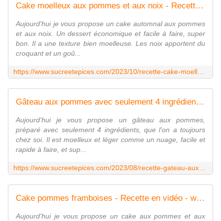
Cake moelleux aux pommes et aux noix - Recette en vidéo - www.sucreetepices.com
Aujourd'hui je vous propose un cake automnal aux pommes
et aux noix. Un dessert économique et facile à faire, super
bon. Il a une texture bien moelleuse. Les noix apportent du
croquant et un goû...
https://www.sucreetepices.com/2023/10/recette-cake-moelleux-aux-pommes-et-aux-noix-recette-en-video.html
Gâteau aux pommes avec seulement 4 ingrédients - Recette en vidéo - www.sucreetepices.com
Aujourd'hui je vous propose un gâteau aux pommes,
préparé avec seulement 4 ingrédients, que l'on a toujours
chez soi. Il est moelleux et léger comme un nuage, facile et
rapide à faire, et sup...
https://www.sucreetepices.com/2023/08/recette-gateau-aux-pommes-avec-seulement-4-ingredients-recette-en-video.html
Cake pommes framboises - Recette en vidéo - www.sucreetepices.com
Aujourd'hui je vous propose un cake aux pommes et aux