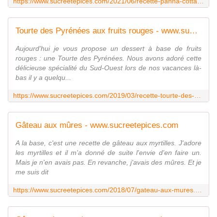
https://www.sucreetepices.com/2021/06/recette-panna-cotta-aux-fruits-rouges-et-chocolat-blanc-recette-en-video.html
Tourte des Pyrénées aux fruits rouges - www.sucreetepices.com
Aujourd'hui je vous propose un dessert à base de fruits
rouges : une Tourte des Pyrénées. Nous avons adoré cette
délicieuse spécialité du Sud-Ouest lors de nos vacances là-
bas il y a quelqu...
https://www.sucreetepices.com/2019/03/recette-tourte-des-pyrenees-aux-fruits-rouges.html
Gâteau aux mûres - www.sucreetepices.com
A la base, c'est une recette de gâteau aux myrtilles. J'adore
les myrtilles et il m'a donné de suite l'envie d'en faire un.
Mais je n'en avais pas. En revanche, j'avais des mûres. Et je
me suis dit
https://www.sucreetepices.com/2018/07/gateau-aux-mures.html