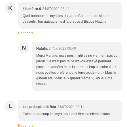
K
kilomètre-0
24/07/2021 08:44
Quel bonheur les myrtilles du jardin.Ca donne de si bons
desserts. Ton gâteau en est la preuve :) Bisous Natalia
Répondre
N
Natalia
24/07/2021 08:48
Merci Martine, mais mes myrtilles ne viennent pas du
jardin. Ce n'est pas faute d'avoir essayé pendant
plusieurs années mais la terre est trop calcaire chez
nous et elles préfèrent une terre acide.<br /> Mais le
gâteau était délicieux quand même :-).<br /> Gros
bisous
L
LespetitsplatsdeBéa
24/07/2021 08:14
J'aime beaucoup les myrtilles il doit être excellent bisous
Répondre