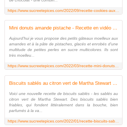
de chocolat - une combin...
https://www.sucreetepices.com/2022/09/recette-cookies-aux-pepites-de-chocolat-a-la-poudre-d-amandes.html
Mini donuts amande pistache - Recette en vidéo - www.sucreetepices.com
Aujourd'hui je vous propose des petits gâteaux moelleux aux
amandes et à la pâte de pistaches, glacés et enrobés d'une
multitude de petites perles en sucre multicolores. Ils sont
très moelleu...
https://www.sucreetepices.com/2022/03/recette-mini-donuts-amande-pistache-recette-en-video.html
Biscuits sablés au citron vert de Martha Stewart - Recette en vidéo - www.sucreetepices.com
Voici une nouvelle recette de biscuits sablés - les sablés au
citron vert de Martha Stewart. Des biscuits sablés bien
friables, qui fondent littéralement dans la bouche, bien
parfumés à la va...
https://www.sucreetepices.com/2022/01/recette-biscuits-sables-au-citron-vert-de-martha-stewart.html