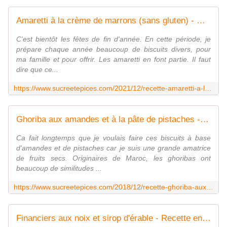
Amaretti à la crème de marrons (sans gluten) - www.sucreetepices.com
C'est bientôt les fêtes de fin d'année. En cette période, je
prépare chaque année beaucoup de biscuits divers, pour
ma famille et pour offrir. Les amaretti en font partie. Il faut
dire que ce...
https://www.sucreetepices.com/2021/12/recette-amaretti-a-la-creme-de-marrons-sans-gluten.html
Ghoriba aux amandes et à la pâte de pistaches - www.sucreetepices.com
Ca fait longtemps que je voulais faire ces biscuits à base
d'amandes et de pistaches car je suis une grande amatrice
de fruits secs. Originaires de Maroc, les ghoribas ont
beaucoup de similitudes ...
https://www.sucreetepices.com/2018/12/recette-ghoriba-aux-amandes-et-a-la-pate-de-pistaches.html
Financiers aux noix et sirop d'érable - Recette en vidéo - www.sucreetepices.com