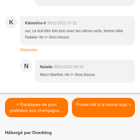
K
Kilomètre-0
30/11/2022 07:32
oui, ca doit être très bon avec les citrons verts, bonne idée
Natalia <br /> Gros bisous
Répondre
N
Natalia
30/11/2022 09:20
Merci Martine.<br /> Gros bisous
< Escalopes de porc
Poulet rôti à la sauce soja >
gratinées aux champignons
et à la crème
Hébergé par Overblog