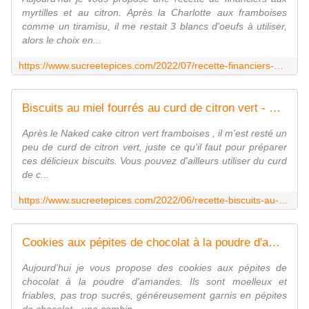
myrtilles et au citron. Après la Charlotte aux framboises
comme un tiramisu, il me restait 3 blancs d'oeufs à utiliser,
alors le choix en...
https://www.sucreetepices.com/2022/07/recette-financiers-myrtilles-citron-recette-en-video.html
Biscuits au miel fourrés au curd de citron vert - Recette en vidéo - www.sucreetepices.com
Après le Naked cake citron vert framboises , il m'est resté un
peu de curd de citron vert, juste ce qu'il faut pour préparer
ces délicieux biscuits. Vous pouvez d'ailleurs utiliser du curd
de c...
https://www.sucreetepices.com/2022/06/recette-biscuits-au-miel-fourres-au-curd-de-citron-vert-recette-en-video.html
Cookies aux pépites de chocolat à la poudre d'amandes - Recette en vidéo - www.sucreetepices.com
Aujourd'hui je vous propose des cookies aux pépites de
chocolat à la poudre d'amandes. Ils sont moelleux et
friables, pas trop sucrés, généreusement garnis en pépites