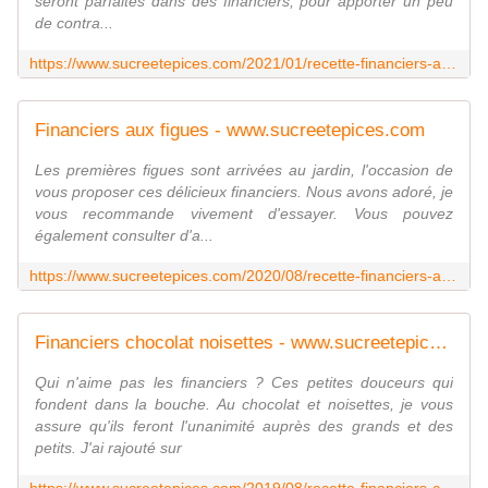
seront parfaites dans des financiers, pour apporter un peu
de contra...
https://www.sucreetepices.com/2021/01/recette-financiers-a-la-noix-de-coco-et-aux-feves-de-cacao.html
Financiers aux figues - www.sucreetepices.com
Les premières figues sont arrivées au jardin, l'occasion de
vous proposer ces délicieux financiers. Nous avons adoré, je
vous recommande vivement d'essayer. Vous pouvez
également consulter d'a...
https://www.sucreetepices.com/2020/08/recette-financiers-aux-figues.html
Financiers chocolat noisettes - www.sucreetepices.com
Qui n'aime pas les financiers ? Ces petites douceurs qui
fondent dans la bouche. Au chocolat et noisettes, je vous
assure qu'ils feront l'unanimité auprès des grands et des
petits. J'ai rajouté sur