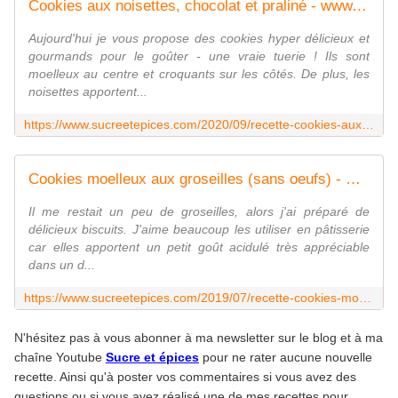
Cookies aux noisettes, chocolat et praliné - www.sucreetepices.com
Aujourd'hui je vous propose des cookies hyper délicieux et
gourmands pour le goûter - une vraie tuerie ! Ils sont
moelleux au centre et croquants sur les côtés. De plus, les
noisettes apportent...
https://www.sucreetepices.com/2020/09/recette-cookies-aux-noisettes-chocolat-et-praline.html
Cookies moelleux aux groseilles (sans oeufs) - www.sucreetepices.com
Il me restait un peu de groseilles, alors j'ai préparé de
délicieux biscuits. J'aime beaucoup les utiliser en pâtisserie
car elles apportent un petit goût acidulé très appréciable
dans un d...
https://www.sucreetepices.com/2019/07/recette-cookies-moelleux-aux-groseilles-sans-oeufs.html
N'hésitez pas à vous abonner à ma newsletter sur le blog et à ma
chaîne Youtube
Sucre et épices
pour ne rater aucune nouvelle
recette. Ainsi qu'à poster vos commentaires si vous avez des
questions ou si vous avez réalisé une de mes recettes pour