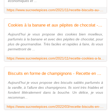
économiques et ...
https://www.sucreetepices.com/2021/11/recette-biscuits-au-miel-et-aux-noix-recette-en-video.html
Cookies à la banane et aux pépites de chocolat - Recette en vidéo - www.sucreetepices.com
Aujourd'hui je vous propose des cookies bien moelleux,
parfumés à la banane et avec des pépites de chocolat, pour
plus de gourmandise. Très faciles et rapides à faire, ils vous
permettront de ...
https://www.sucreetepices.com/2021/11/recette-cookies-a-la-banane-et-aux-pepites-de-chocolat-recette-en-video.html
Biscuits en forme de champignons - Recette en vidéo - www.sucreetepices.com
Aujourd'hui je vous propose des biscuits sablés parfumés à
la vanille, à l'allure des champignons. Ils sont très friables et
fondent littéralement dans la bouche. Un délice, je vous
recomman...
https://www.sucreetepices.com/2022/03/recette-biscuits-en-forme-de-champignons.html