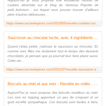
Aujourd'hui je vous propose une excellente recette de
cookies dénichée sur le blog de Vanessa Popotte de
petit_bohnium , sur lequel vous pouvez trouver d'ailleurs
plein d'autres délicieuses ...
https://www.sucreetepices.com/2019/05/recette-cookies-noix-pepites-de-chocolat.html
Saucisson au chocolat facile, avec 4 ingrédients seulement - Recette en vidéo - www.sucreetepices.com
Quand j'étais petite, j'adorais le saucisson au chocolat. Et,
comme mes filles me réclament tout le temps des desserts
chocolatés, je pensais que ça pourrait leur faire plaisir aussi.
Cette ver...
https://www.sucreetepices.com/2021/07/recette-saucisson-au-chocolat-facile-recette-en-video.html
Biscuits au miel et aux noix - Recette en vidéo - www.sucreetepices.com
Aujourd'hui je vous propose des biscuits moelleux au miel.
Les noix en topping apportent un peu de croquant et un
goût torréfié sympathique. Ces biscuits sont faciles à faire,