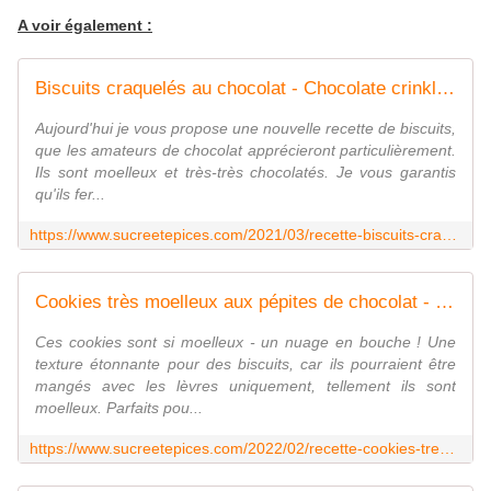
A voir également :
Biscuits craquelés au chocolat - Chocolate crinkle cookies - Recette en vidéo - www.sucreetepices.com
Aujourd'hui je vous propose une nouvelle recette de biscuits,
que les amateurs de chocolat apprécieront particulièrement.
Ils sont moelleux et très-très chocolatés. Je vous garantis
qu'ils fer...
https://www.sucreetepices.com/2021/03/recette-biscuits-craqueles-au-chocolat-chocolate-crinkle-cookies.html
Cookies très moelleux aux pépites de chocolat - Recette en vidéo - www.sucreetepices.com
Ces cookies sont si moelleux - un nuage en bouche ! Une
texture étonnante pour des biscuits, car ils pourraient être
mangés avec les lèvres uniquement, tellement ils sont
moelleux. Parfaits pou...
https://www.sucreetepices.com/2022/02/recette-cookies-tres-moelleux-aux-pepites-de-chocolat.html