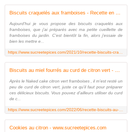
Biscuits craquelés aux framboises - Recette en vidéo - www.sucreetepices.com
Aujourd'hui je vous propose des biscuits craquelés aux
framboises, que j'ai préparés avec ma petite cueillette de
framboises du jardin. C'est bientôt la fin, alors j'essaie de
bien les mettre e...
https://www.sucreetepices.com/2021/10/recette-biscuits-craqueles-aux-framboises-recette-en-video.html
Biscuits au miel fourrés au curd de citron vert - Recette en vidéo - www.sucreetepices.com
Après le Naked cake citron vert framboises , il m'est resté un
peu de curd de citron vert, juste ce qu'il faut pour préparer
ces délicieux biscuits. Vous pouvez d'ailleurs utiliser du curd
de c...
https://www.sucreetepices.com/2022/06/recette-biscuits-au-miel-fourres-au-curd-de-citron-vert-recette-en-video.html
Cookies au citron - www.sucreetepices.com