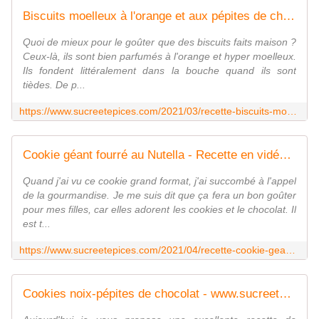
Biscuits moelleux à l'orange et aux pépites de chocolat - Recette en vidéo - www.sucreetepices.com
Quoi de mieux pour le goûter que des biscuits faits maison ?
Ceux-là, ils sont bien parfumés à l'orange et hyper moelleux.
Ils fondent littéralement dans la bouche quand ils sont
tièdes. De p...
https://www.sucreetepices.com/2021/03/recette-biscuits-moelleux-a-l-orange-et-aux-pepites-de-chocolat.html
Cookie géant fourré au Nutella - Recette en vidéo - www.sucreetepices.com
Quand j'ai vu ce cookie grand format, j'ai succombé à l'appel
de la gourmandise. Je me suis dit que ça fera un bon goûter
pour mes filles, car elles adorent les cookies et le chocolat. Il
est t...
https://www.sucreetepices.com/2021/04/recette-cookie-geant-fourre-au-nutella.html
Cookies noix-pépites de chocolat - www.sucreetepices.com