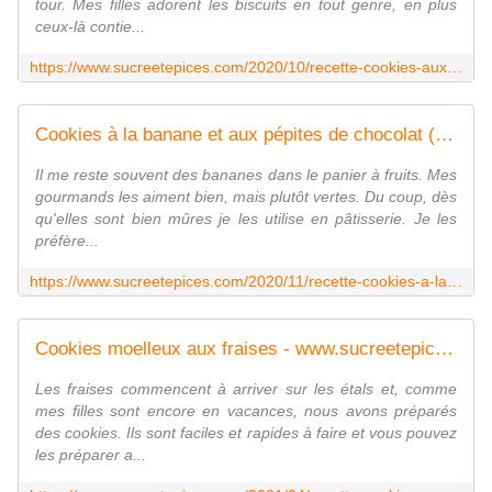
tour. Mes filles adorent les biscuits en tout genre, en plus
ceux-là contie...
https://www.sucreetepices.com/2020/10/recette-cookies-aux-pepites-de-chocolat-et-a-la-compote-de-pommes.html
Cookies à la banane et aux pépites de chocolat (sans oeufs) - www.sucreetepices.com
Il me reste souvent des bananes dans le panier à fruits. Mes
gourmands les aiment bien, mais plutôt vertes. Du coup, dès
qu'elles sont bien mûres je les utilise en pâtisserie. Je les
préfère...
https://www.sucreetepices.com/2020/11/recette-cookies-a-la-banane-et-aux-pepites-de-chocolat-sans-oeufs.html
Cookies moelleux aux fraises - www.sucreetepices.com
Les fraises commencent à arriver sur les étals et, comme
mes filles sont encore en vacances, nous avons préparés
des cookies. Ils sont faciles et rapides à faire et vous pouvez
les préparer a...