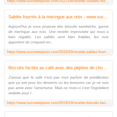
https://www.sucreetepices.com/2021/04/recette-cookies-moelleux-aux-fraises-0.html
Sablés fourrés à la meringue aux noix - www.sucreetepices.com
Aujourd'hui je vous propose des biscuits sandwichs, garnis
de meringue aux noix. Une recette improvisée qui nous a
bien régalés. Les sablés sont bien friables, les noix
apportent du croquant en...
https://www.sucreetepices.com/2022/03/recette-sables-fourres-a-la-meringue-aux-noix.html
Biscuits faciles au café avec des pépites de chocolat - www.sucreetepices.com
J'avoue que le café n'est pas mon parfum de prédilection
que ça soit pour les desserts ou les boissons car je ne suis
pas amie avec l'amertume. Mais ce mois-ci c'est l'ingrédient
vedette pour l...
https://www.sucreetepices.com/2019/10/recette-biscuits-faciles-au-cafe-avec-des-pepites-de-chocolat.html