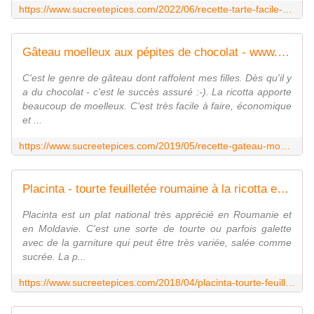
https://www.sucreetepices.com/2022/06/recette-tarte-facile-epinards-ricotta-recette-en-video.html
Gâteau moelleux aux pépites de chocolat - www.sucreetepices.com
C'est le genre de gâteau dont raffolent mes filles. Dès qu'il y
a du chocolat - c'est le succès assuré :-). La ricotta apporte
beaucoup de moelleux. C'est très facile à faire, économique
et ...
https://www.sucreetepices.com/2019/05/recette-gateau-moelleux-aux-pepites-de-chocolat.html
Placinta - tourte feuilletée roumaine à la ricotta et au yaourt - www.sucreetepices.com
Placinta est un plat national très apprécié en Roumanie et
en Moldavie. C'est une sorte de tourte ou parfois galette
avec de la garniture qui peut être très variée, salée comme
sucrée. La p...
https://www.sucreetepices.com/2018/04/placinta-tourte-feuilletee-roumaine-a-la-ricotta-et-au-yaourt.html