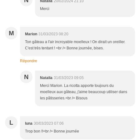
N
Natalia
20/02/2024 21:10
Merci
M
Marion
31/03/2023 08:20
Ton gâteau a l'air incroyable moelleux ! On dirait un oreiller.
C'est très tentant ! <br /> Bonne journée, bises.
Répondre
N
Natalia
31/03/2023 09:05
Merci Marion. La ricotta apporte toujours du
moelleux aux gâteau, j'aime beaucoup utiliser dans
les pâtisseries.<br /> Bisous
L
luna
30/03/2023 07:06
Trop bon !!<br /> Bonne journée