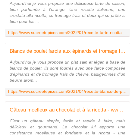
Aujourd'hui je vous propose une délicieuse tarte de saison,
bien parfumée à l'orange. Une recette italienne, une
crostata alla ricotta, ce fromage frais et doux qui se prête si
bien pour les ...
https://www.sucreetepices.com/2022/01/recette-tarte-ricotta-orange-recette-en-video.html
Blancs de poulet farcis aux épinards et fromage frais de chèvre - recette en vidéo - www.sucreetepices.com
Aujourd'hui je vous propose un plat sain et léger, à base de
blancs de poulet. Ils sont fourrés avec une farce composée
d'épinards et de fromage frais de chèvre, badigeonnés d'un
beurre arom...
https://www.sucreetepices.com/2021/04/recette-blancs-de-poulet-farcis-aux-epinards-et-fromage-frais-de-chevre-recette-en-video.html
Gâteau moelleux au chocolat et à la ricotta - www.sucreetepices.com
C'est un gâteau simple, facile et rapide à faire, mais
délicieux et gourmand. Le chocolat lui apporte une
consistance moelleuse et fondante et la ricotta - une