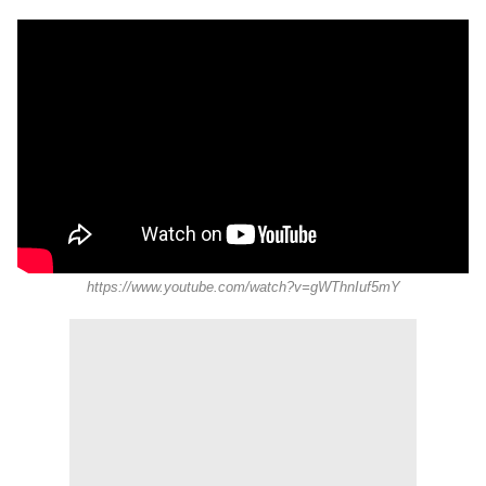
https://www.youtube.com/watch?v=gWThnIuf5mY