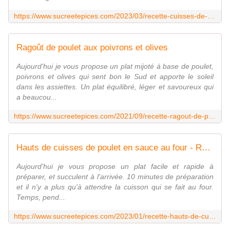
https://www.sucreetepices.com/2023/03/recette-cuisses-de-poulet-et-pommes-de-terre-au-lait-fermente-recette-en-video.html
Ragoût de poulet aux poivrons et olives
Aujourd'hui je vous propose un plat mijoté à base de poulet,
poivrons et olives qui sent bon le Sud et apporte le soleil
dans les assiettes. Un plat équilibré, léger et savoureux qui
a beaucou...
https://www.sucreetepices.com/2021/09/recette-ragout-de-poulet-aux-poivrons-et-olives.html
Hauts de cuisses de poulet en sauce au four - Recette en vidéo
Aujourd'hui je vous propose un plat facile et rapide à
préparer, et succulent à l'arrivée. 10 minutes de préparation
et il n'y a plus qu'à attendre la cuisson qui se fait au four.
Temps, pend...
https://www.sucreetepices.com/2023/01/recette-hauts-de-cuisses-de-poulet-en-sauce-au-four-recette-en-video.html