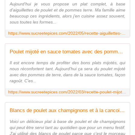
Aujourd'hui je vous propose un plat complet, à base
d'aiguillettes de poulet et de pommes terre. Ma famille aime
beaucoup ces ingrédients, alors j'en cuisine assez souvent,
sous toutes les formes...
https://www.sucreetepices.com/2022/05/recette-aiguillettes-de-poulet-et-pommes-de-terre-au-four-aux-lardons-tomates-et-herbes-aromatiques.html
Poulet mijoté en sauce tomates avec des pommes de terre
Il est encore temps de profiter des bons plats mijotés, qui
nous réconfortent tant. Aujourd'hui ça sera du poulet mijoté
avec des pommes de terre, dans de la sauce tomates, façon
ragoût. C'es...
https://www.sucreetepices.com/2022/03/recette-poulet-mijote-en-sauce-tomates-avec-des-pommes-de-terre.html
Blancs de poulet aux champignons et à la cancoillotte
Voici un délicieux plat à base de poulet et de champignons
qui peut être servi tant au quotidien que pour un menu festif.
J'ai utilisé des blancs de poulet parce que c'est le morceau