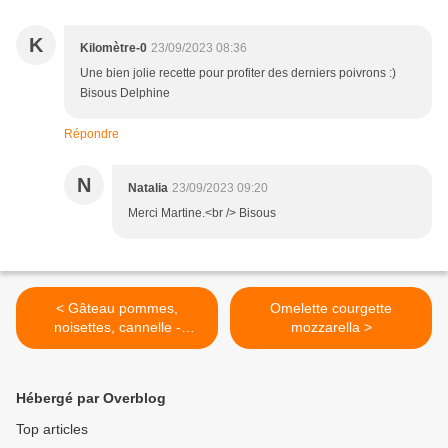
K
Kilomètre-0
23/09/2023 08:36
Une bien jolie recette pour profiter des derniers poivrons :)
Bisous Delphine
Répondre
N
Natalia
23/09/2023 09:20
Merci Martine.<br /> Bisous
< Gâteau pommes,
Omelette courgette
noisettes, cannelle -
mozzarella >
Recette en vidéo
Hébergé par Overblog
Top articles