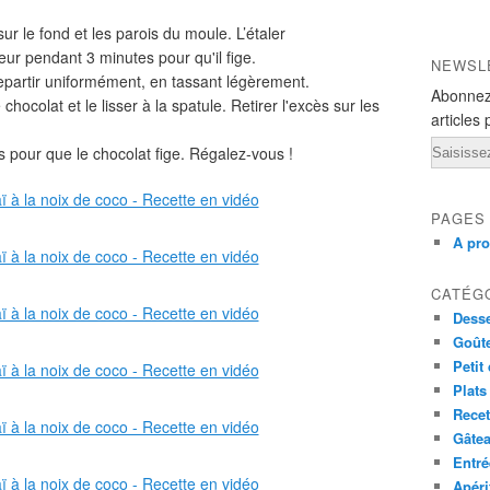
r le fond et les parois du moule. L’étaler
ur pendant 3 minutes pour qu'il fige.
NEWSL
repartir uniformément, en tassant légèrement.
Abonnez
 chocolat et le lisser à la spatule. Retirer l'excès sur les
articles 
Email
s pour que le chocolat fige. Régalez-vous !
PAGES
A pr
CATÉG
Desse
Goût
Petit
Plats
Recet
Gâte
Entré
Apéri