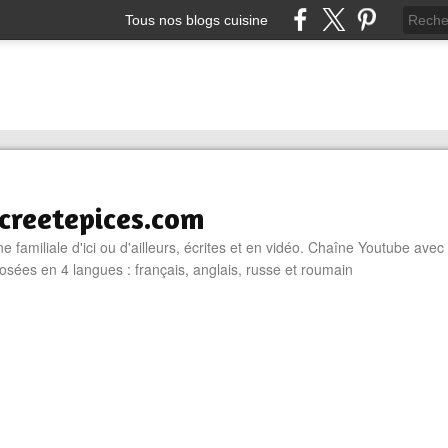
Tous nos blogs cuisine
reetepices.com
e familiale d'ici ou d'ailleurs, écrites et en vidéo. Chaîne Youtube avec
osées en 4 langues : français, anglais, russe et roumain