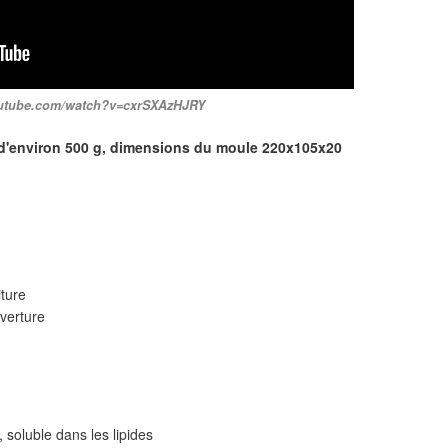
outube.com/watch?v=cxrSXAzHJRY
e d'environ 500 g, dimensions du moule 220x105x20
iture
verture
 soluble dans les lipides