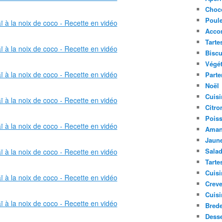
Choc
Poule
Acco
Tarte
Biscu
Végét
Parte
Noël
Cuisi
Citro
Pois
Aman
Jaune
Sala
Tarte
Cuisi
Creve
Cuisi
Bred
Desse