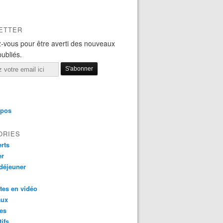
ETTER
-vous pour être averti des nouveaux
publiés.
opos
ORIES
rts
er
 déjeuner
tes en vidéo
aux
es
tifs