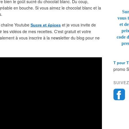
e bien le goût sucré du chocolat blanc. Du coup,
gréable en bouche. Si vous aimez le chocolat blanc et la
Sur
s.
vous t
a chaîne Youtube
et je vous invite de
et de
Sucre et épices
pri
 les vidéos de mes recettes. C'est gratuit et votre
code 
alement à vous inscrire à la newsletter du blog pour ne
pre
T pour 
promo 
SUIVEZ