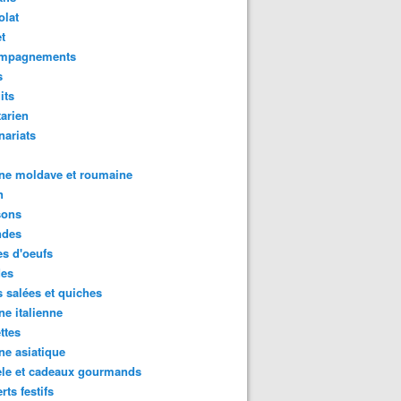
olat
t
mpagnements
s
its
arien
nariats
ne moldave et roumaine
n
sons
des
s d'oeufs
des
s salées et quiches
ne italienne
ttes
ne asiatique
ele et cadeaux gourmands
rts festifs