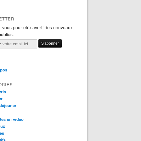
ETTER
-vous pour être averti des nouveaux
publiés.
opos
ORIES
rts
er
 déjeuner
tes en vidéo
aux
es
tifs