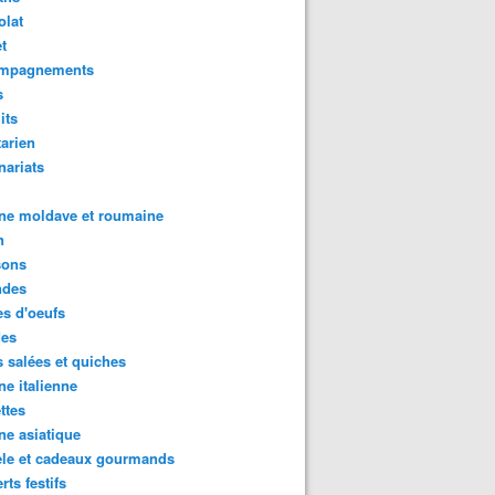
olat
t
mpagnements
s
its
arien
nariats
ne moldave et roumaine
n
sons
des
s d'oeufs
des
s salées et quiches
ne italienne
ttes
ne asiatique
ele et cadeaux gourmands
rts festifs