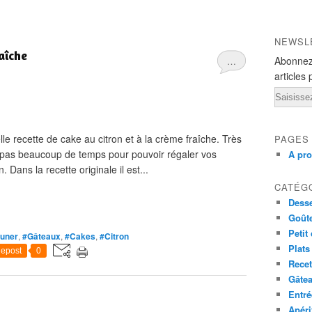
NEWSL
aîche
Abonnez
…
articles 
Email
le recette de cake au citron et à la crème fraîche. Très
PAGES
ra pas beaucoup de temps pour pouvoir régaler vos
A pr
ans la recette originale il est...
CATÉG
Desse
Goût
Petit
euner
,
#Gâteaux
,
#Cakes
,
#Citron
Plats
epost
0
Recet
Gâte
Entré
Apéri