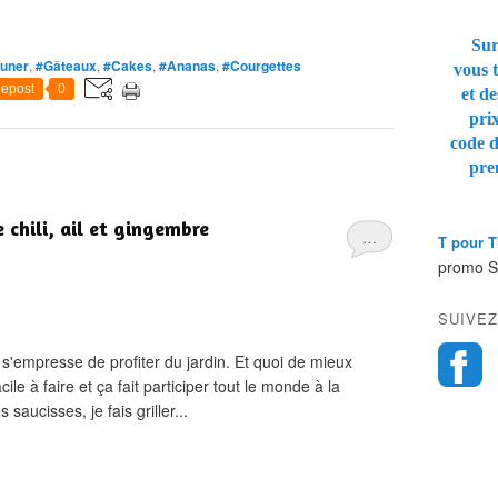
Sur
euner
,
#Gâteaux
,
#Cakes
,
#Ananas
,
#Courgettes
vous t
epost
0
et de
pri
code 
pre
 chili, ail et gingembre
…
T pour 
promo 
SUIVEZ
n s'empresse de profiter du jardin. Et quoi de mieux
le à faire et ça fait participer tout le monde à la
aucisses, je fais griller...