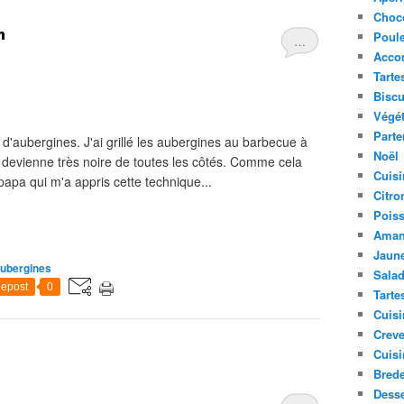
Choc
n
Poule
…
Acco
Tarte
Biscu
Végét
Parte
d'aubergines. J'ai grillé les aubergines au barbecue à
Noël
 devienne très noire de toutes les côtés. Comme cela
Cuisi
papa qui m'a appris cette technique...
Citro
Pois
Aman
Jaune
ubergines
Sala
epost
0
Tarte
Cuisi
Creve
Cuisi
Bred
Desse