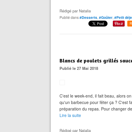
Rédigé par
Natalia
Publié dans
#Desserts
,
#Goûter
,
#Petit déj
R
Blancs de poulets grillés sauce
Publié le 27 Mai 2018
C'est le week-end, il fait beau, alors o
qu'un barbecue pour fêter ça ? C'est faci
préparation du repas. Pour changer des s
Lire la suite
Rédigé par
Natalia