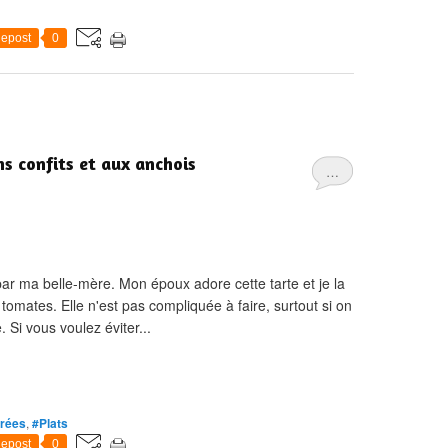
epost
0
s confits et aux anchois
…
par ma belle-mère. Mon époux adore cette tarte et je la
 tomates. Elle n'est pas compliquée à faire, surtout si on
 Si vous voulez éviter...
rées
,
#Plats
epost
0