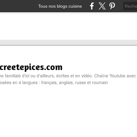
Tous nos blogs cuisine
reetepices.com
e familiale d'ici ou d'ailleurs, écrites et en vidéo. Chaîne Youtube avec
osées en 4 langues : français, anglais, russe et roumain