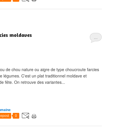
rcies moldaves
…
 ou de chou nature ou aigre de type choucroute farcies
e légumes. C'est un plat traditionnel moldave et
de fête. On retrouve des variantes...
umaine
epost
0