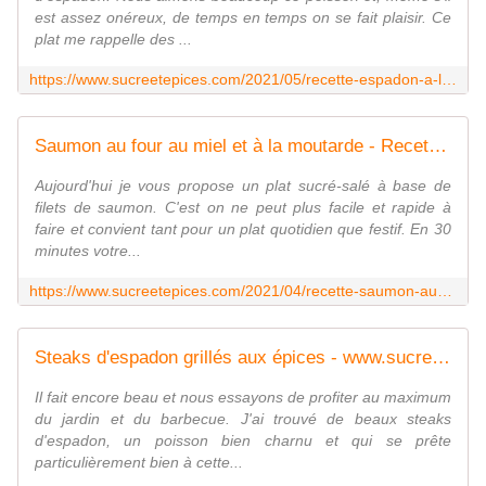
est assez onéreux, de temps en temps on se fait plaisir. Ce
plat me rappelle des ...
https://www.sucreetepices.com/2021/05/recette-espadon-a-la-sicilienne.html
Saumon au four au miel et à la moutarde - Recette facile en vidéo - www.sucreetepices.com
Aujourd'hui je vous propose un plat sucré-salé à base de
filets de saumon. C'est on ne peut plus facile et rapide à
faire et convient tant pour un plat quotidien que festif. En 30
minutes votre...
https://www.sucreetepices.com/2021/04/recette-saumon-au-four-au-miel-et-a-la-moutarde-recette-facile-en-video.html
Steaks d'espadon grillés aux épices - www.sucreetepices.com
Il fait encore beau et nous essayons de profiter au maximum
du jardin et du barbecue. J'ai trouvé de beaux steaks
d'espadon, un poisson bien charnu et qui se prête
particulièrement bien à cette...