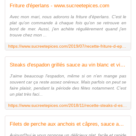
Friture d'éperlans - www.sucreetepices.com
Avec mon mari, nous adorons la friture d'éperlans. C'est le
plat qu'on commande à chaque fois qu'on se retrouve en
bord de mer. Aussi, j'en achète régulièrement quand j'en
trouve chez mon ...
https://www.sucreetepices.com/2019/07/recette-friture-d-eperlans.html
Steaks d'espadon grillés sauce au vin blanc et vinaigre balsamique - www.sucreetepices.com
J'aime beaucoup l'espadon, même si on n'en mange pas
souvent car ça reste assez onéreux. Mais parfois on peut se
faire plaisir, pendant la période des fêtes notamment. C'est
un plat très faci...
https://www.sucreetepices.com/2018/11/recette-steaks-d-espadon-grilles-sauce-au-vin-blanc-et-vinaigre-balsamique.html
Filets de perche aux anchois et câpres, sauce au yaourt - www.sucreetepices.com
Aujourd'hui je vous propose un délicieux plat, facile et rapide