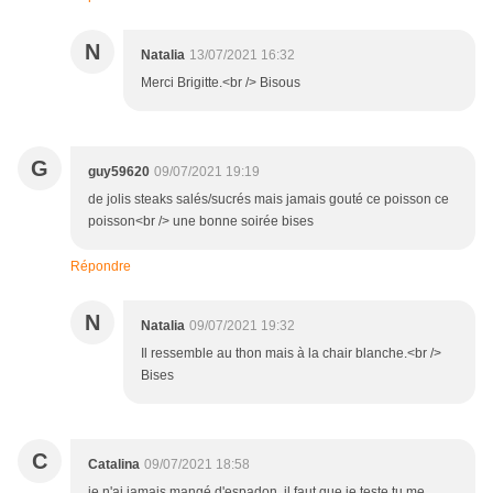
N
Natalia
13/07/2021 16:32
Merci Brigitte.<br /> Bisous
G
guy59620
09/07/2021 19:19
de jolis steaks salés/sucrés mais jamais gouté ce poisson ce
poisson<br /> une bonne soirée bises
Répondre
N
Natalia
09/07/2021 19:32
Il ressemble au thon mais à la chair blanche.<br />
Bises
C
Catalina
09/07/2021 18:58
je n'ai jamais mangé d'espadon, il faut que je teste tu me