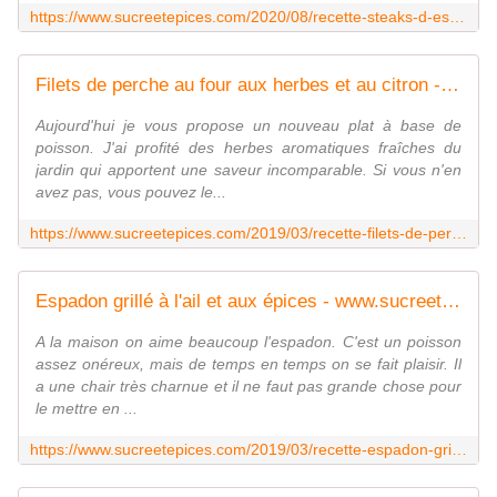
https://www.sucreetepices.com/2020/08/recette-steaks-d-espadon-grilles-aux-epices.html
Filets de perche au four aux herbes et au citron - www.sucreetepices.com
Aujourd'hui je vous propose un nouveau plat à base de
poisson. J'ai profité des herbes aromatiques fraîches du
jardin qui apportent une saveur incomparable. Si vous n'en
avez pas, vous pouvez le...
https://www.sucreetepices.com/2019/03/recette-filets-de-perche-au-four-aux-herbes-et-au-citron.html
Espadon grillé à l'ail et aux épices - www.sucreetepices.com
A la maison on aime beaucoup l'espadon. C'est un poisson
assez onéreux, mais de temps en temps on se fait plaisir. Il
a une chair très charnue et il ne faut pas grande chose pour
le mettre en ...
https://www.sucreetepices.com/2019/03/recette-espadon-grille-a-l-ail-et-aux-epices.html