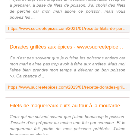
à préparer, à base de filets de poisson. J'ai choisi des filets
de perche car mon mari adore ce poisson, mais vous
pouvez les ...
https://www.sucreetepices.com/2021/01/recette-filets-de-perche-aux-anchois-et-capres-sauce-au-yaourt.html
Dorades grillées aux épices - www.sucreetepices.com
Ce n'est pas souvent que je cuisine les poissons entiers car
mon mari n'aime pas trop avoir à faire aux arrêtes. Mais moi
j'aime bien prendre mon temps à dévorer un bon poisson
:-). Ca change d...
https://www.sucreetepices.com/2019/01/recette-dorades-grillees-aux-epices.html
Filets de maquereaux cuits au four à la moutarde, au citron et à l'ail - www.sucreetepices.com
Ceux qui me suivent savent que j'aime beaucoup le poisson.
J'essaie d'en préparer au moins une fois par semaine. Et le
maquereau fait partie de mes poissons préférés. J'aime
beaucoup sa chair e...