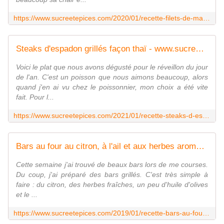
https://www.sucreetepices.com/2020/01/recette-filets-de-maquereaux-cuits-au-four-a-la-moutarde-au-citron-et-a-l-ail.html
Steaks d'espadon grillés façon thaï - www.sucreetepices.com
Voici le plat que nous avons dégusté pour le réveillon du jour
de l'an. C'est un poisson que nous aimons beaucoup, alors
quand j'en ai vu chez le poissonnier, mon choix a été vite
fait. Pour l...
https://www.sucreetepices.com/2021/01/recette-steaks-d-espadon-grilles-facon-thai.html
Bars au four au citron, à l'ail et aux herbes aromatiques - www.sucreetepices.com
Cette semaine j'ai trouvé de beaux bars lors de me courses.
Du coup, j'ai préparé des bars grillés. C'est très simple à
faire : du citron, des herbes fraîches, un peu d'huile d'olives
et le ...
https://www.sucreetepices.com/2019/01/recette-bars-au-four-au-citron-a-l-ail-et-aux-herbes-aromatiques.html