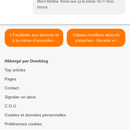
Merci Martine. Ravie que ça te plaise.<br /> Gros
bisous
< Feuilletés aux abricots et
Gâteau moelleux abricots
à la crème d'amandes -
pistaches - Recette en
Recette en vidéo
vidéo >
Hébergé par Overblog
Top articles
Pages
Contact
Signaler un abus
C.G.U.
Cookies et données personnelles
Préférences cookies