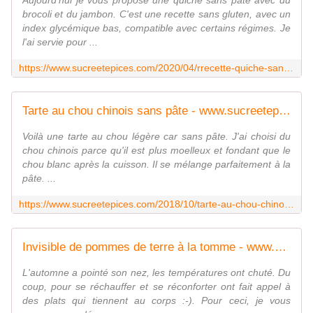
Aujourd'hui je vous propose une quiche sans pâte avec du
brocoli et du jambon. C'est une recette sans gluten, avec un
index glycémique bas, compatible avec certains régimes. Je
l'ai servie pour ...
https://www.sucreetepices.com/2020/04/rrecette-quiche-sans-pate-au-brocoli-et-jambon-sans-gluten.html
Tarte au chou chinois sans pâte - www.sucreetepices.com
Voilà une tarte au chou légère car sans pâte. J'ai choisi du
chou chinois parce qu'il est plus moelleux et fondant que le
chou blanc après la cuisson. Il se mélange parfaitement à la
pâte. ...
https://www.sucreetepices.com/2018/10/tarte-au-chou-chinois-sans-pate.html
Invisible de pommes de terre à la tomme - www.sucreetepices.com
L'automne a pointé son nez, les températures ont chuté. Du
coup, pour se réchauffer et se réconforter ont fait appel à
des plats qui tiennent au corps :-). Pour ceci, je vous