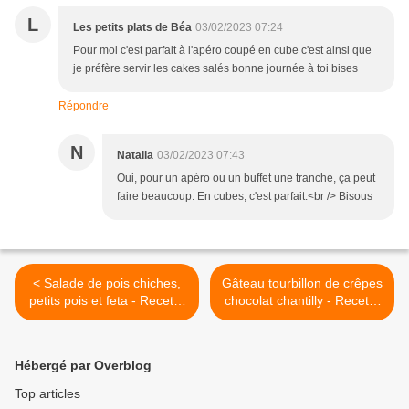
L
Les petits plats de Béa
03/02/2023 07:24
Pour moi c'est parfait à l'apéro coupé en cube c'est ainsi que
je préfère servir les cakes salés bonne journée à toi bises
Répondre
N
Natalia
03/02/2023 07:43
Oui, pour un apéro ou un buffet une tranche, ça peut
faire beaucoup. En cubes, c'est parfait.<br /> Bisous
< Salade de pois chiches,
Gâteau tourbillon de crêpes
petits pois et feta - Recette
chocolat chantilly - Recette
en vidéo
en vidéo >
Hébergé par Overblog
Top articles