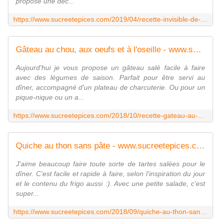
propose une déc...
https://www.sucreetepices.com/2019/04/recette-invisible-de-pommes-de-terre-a-la-tomme.html
Gâteau au chou, aux oeufs et à l'oseille - www.sucreetepices.com
Aujourd'hui je vous propose un gâteau salé facile à faire
avec des légumes de saison. Parfait pour être servi au
dîner, accompagné d'un plateau de charcuterie. Ou pour un
pique-nique ou un a...
https://www.sucreetepices.com/2018/10/recette-gateau-au-chou-aux-oeufs-et-a-l-oseille.html
Quiche au thon sans pâte - www.sucreetepices.com
J'aime beaucoup faire toute sorte de tartes salées pour le
dîner. C'est facile et rapide à faire, selon l'inspiration du jour
et le contenu du frigo aussi :). Avec une petite salade, c'est
super...
https://www.sucreetepices.com/2018/09/quiche-au-thon-sans-pate.html