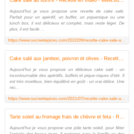
Cake salé au surimi - Recette en vidéo - www.sucreetepices.com
Aujourd'hui je vous propose une recette de cake salé.
Parfait pour un apéritif, un buffet, un piquenique ou une
lunch box, il est délicieux et complet, mais reste léger. De
plus, il est facile ...
https://www.sucreetepices.com/2022/09/recette-cake-sale-au-surimi-recette-en-video.html
Cake salé aux jambon, poivron et olives - Recette en vidéo - www.sucreetepices.com
Aujourd'hui je vous propose un délicieux cake salé - un
incontournable des apéritifs, buffets et pique-niques d'été. Il
est très moelleux, bien équilibré en goût - un vrai délice. Une
rec...
https://www.sucreetepices.com/2021/07/recette-cake-sale-aux-jambon-poivron-et-olives-recette-en-video.html
Tarte soleil au fromage frais de chèvre et feta - Recette en vidéo - www.sucreetepices.com
Aujourd'hui je vous propose une jolie tarte soleil, pour fêter
l'arrivée des beaux jours. A partager avec la famille ou des