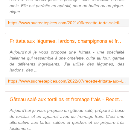
amis. Elle est parfaite en apéritif, pour un buffet ou un pique-
nique ...
https://www.sucreetepices.com/2021/06/recette-tarte-soleil-au-fromage-frais-de-chevre-et-feta-recette-en-video.html
Frittata aux légumes, lardons, champignons et fromage - www.sucreetepices.com
Aujourd'hui je vous propose une frittata - une spécialité
italienne qui ressemble à une omelette, cuite au four, garnie
de différents ingrédients. J'ai utilisé des légumes, des
lardons, des ...
https://www.sucreetepices.com/2022/07/recette-frittata-aux-legumes-lardons-champignons-et-fromage.html
Gâteau salé aux tortillas et fromage frais - Recette en vidéo - www.sucreetepices.com
Aujourd'hui je vous propose un gâteau salé, préparé à base
de tortillas et un appareil avec du fromage frais. C'est une
alternative aux tartes salées et quiches et se prépare très
facilemen...