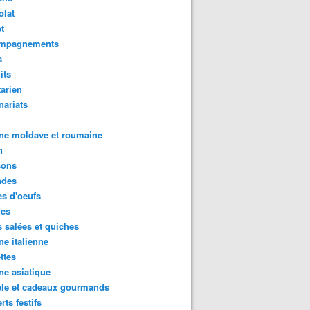
olat
t
mpagnements
s
its
arien
nariats
ne moldave et roumaine
n
sons
des
s d'oeufs
des
s salées et quiches
ne italienne
ttes
ne asiatique
ele et cadeaux gourmands
rts festifs