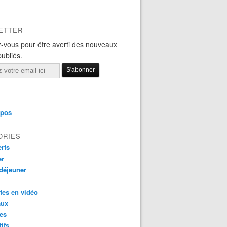
ETTER
-vous pour être averti des nouveaux
publiés.
opos
ORIES
rts
er
 déjeuner
tes en vidéo
aux
es
tifs