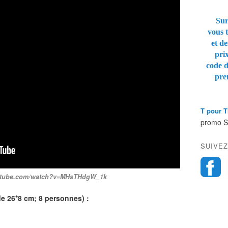
Sur
vous t
et de
pri
code 
pre
T pour 
promo 
SUIVEZ
utube.com/watch?v=MHsTHdgW_1k
de 26*8 cm; 8 personnes) :