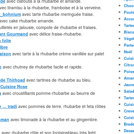
nde
avec clafoutis à la rhubarbe et amande.
Choc
ec tiramisu à la rhubarbe, framboise et à la verveine.
Poule
it_bohnium
avec tarte rhubarbe meringuée fraise.
Acco
vec cake rhubarbe amande.
Tarte
illetés en jalousie, compote de rhubarbe et fraises.
Biscu
ant Gourmand
avec délice fraise-rhubarbe.
Végét
 folie
Parte
libre
Noël
maison
avec tarte à la rhubarbe crème vanillée sur palet
Cuisi
Citro
e
avec chutney de rhubarbe facile et rapide.
Pois
Aman
 de Thithoad
avec tartines de rhubarbe au bleu.
Jaune
 Cuisine Rose
Sala
a
avec croustillants pomme-rhubarbe au beurre de
Tarte
Cuisi
 … tradi
avec pommes de terre, rhubarbe et feta rôties
Creve
Cuisi
aman
avec limonade à la rhubarbe et au gingembre.
Bred
Desse
s
avec rhubarbe rôtie et son fontainebleau très light.