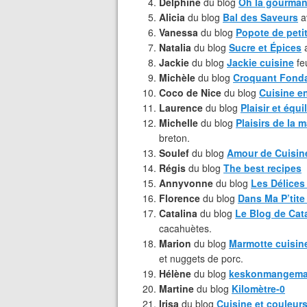
Delphine
du blog
Oh la gourma
Alicia
du blog
Bal des Saveurs
av
Vanessa
du blog
Popote de pet
Natalia
du blog
Sucre et Épices
a
Jackie
du blog
Jackie cuisine
feu
Michèle
du blog
Croquant Fond
Coco de Nice
du blog
Cuisine en
Laurence
du blog
Plaisir et équi
Michelle
du blog
Plaisirs de la 
breton.
Soulef
du blog
Amour de Cuisin
Régis
du blog
The best recipes
Annyvonne
du blog
Les Délices
Florence
du blog
Dans Ma P’tite
Catalina
du blog
Le Blog de Cat
cacahuètes.
Marion
du blog
Marmotte cuisine
et nuggets de porc.
Hélène
du blog
keskonmangem
Martine
du blog
Kilomètre-0
Irisa
du blog
Cuisine et couleur