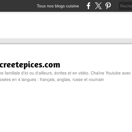
Tous nos blogs cuisine
reetepices.com
e familiale d'ici ou d'ailleurs, écrites et en vidéo. Chaîne Youtube avec
osées en 4 langues : français, anglais, russe et roumain