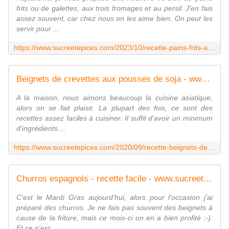
frits ou de galettes, aux trois fromages et au persil. J'en fais
assez souvent, car chez nous on les aime bien. On peut les
servir pour ...
https://www.sucreetepices.com/2023/10/recette-pains-frits-aux-trois-fromages-et-au-persil.html
Beignets de crevettes aux pousses de soja - www.sucreetepices.com
A la maison, nous aimons beaucoup la cuisine asiatique,
alors on se fait plaisir. La plupart des fois, ce sont des
recettes assez faciles à cuisiner. Il suffit d'avoir un minimum
d'ingrédients ...
https://www.sucreetepices.com/2020/09/recette-beignets-de-crevettes-aux-pousses-de-soja.html
Churros espagnols - recette facile - www.sucreetepices.com
C'est le Mardi Gras aujourd'hui, alors pour l'occasion j'ai
préparé des churros. Je ne fais pas souvent des beignets à
cause de la friture, mais ce mois-ci on en a bien profité :-).
Et ce n'est...