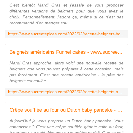
C'est bientôt Mardi Gras et j'essaie de vous proposer
différentes versions de beignets pour que vous ayez le
choix. Personnellement, j'adore ça, même si ce n'est pas
recommandé d'en manger sou...
https://www.sucreetepices.com/2022/02/recette-beignets-boules-au-fromage.html
Beignets américains Funnel cakes - www.sucreetepices.com
Mardi Gras approche, alors voici une nouvelle recette de
beignets que vous pouvez préparer à cette occasion, mais
pas forcément. C'est une recette américaine - la pâte des
beignets est coulée...
https://www.sucreetepices.com/2022/02/recette-beignets-americains-funnel-cakes.html
Crêpe soufflée au four ou Dutch baby pancake - Recette en vidéo - www.sucreetepices.com
Aujourd'hui je vous propose un Dutch baby pancake. Vous
connaissez ? C'est une crêpe soufflée géante cuite au four,
à partager. Le petit déjeuner ou le goûter parfait. Que ça soit