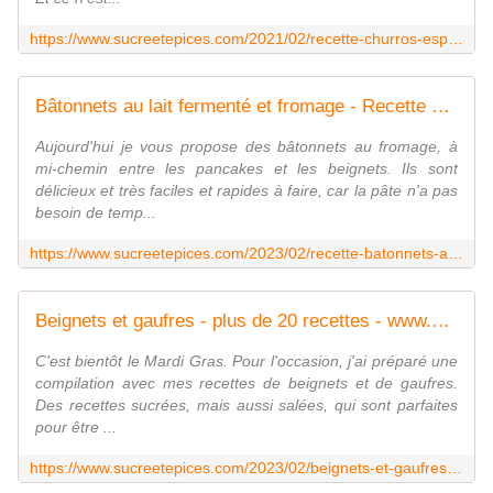
https://www.sucreetepices.com/2021/02/recette-churros-espagnols-recette-facile.html
Bâtonnets au lait fermenté et fromage - Recette en vidéo - www.sucreetepices.com
Aujourd'hui je vous propose des bâtonnets au fromage, à
mi-chemin entre les pancakes et les beignets. Ils sont
délicieux et très faciles et rapides à faire, car la pâte n'a pas
besoin de temp...
https://www.sucreetepices.com/2023/02/recette-batonnets-au-lait-fermente-et-fromage-recette-en-video.html
Beignets et gaufres - plus de 20 recettes - www.sucreetepices.com
C'est bientôt le Mardi Gras. Pour l'occasion, j'ai préparé une
compilation avec mes recettes de beignets et de gaufres.
Des recettes sucrées, mais aussi salées, qui sont parfaites
pour être ...
https://www.sucreetepices.com/2023/02/beignets-et-gaufres-plus-de-20-recettes.html