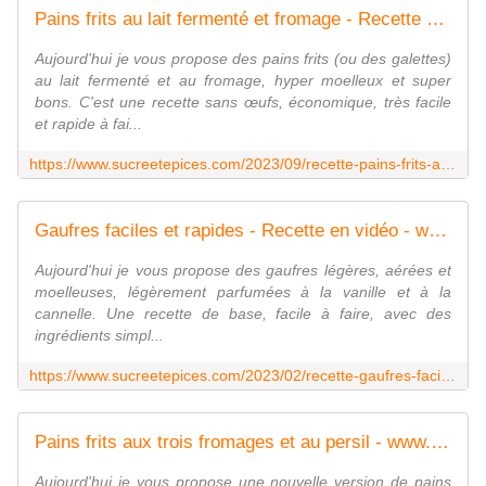
Pains frits au lait fermenté et fromage - Recette en vidéo - www.sucreetepices.com
Aujourd'hui je vous propose des pains frits (ou des galettes)
au lait fermenté et au fromage, hyper moelleux et super
bons. C'est une recette sans œufs, économique, très facile
et rapide à fai...
https://www.sucreetepices.com/2023/09/recette-pains-frits-au-lait-fermente-et-fromage-recette-en-video.html
Gaufres faciles et rapides - Recette en vidéo - www.sucreetepices.com
Aujourd'hui je vous propose des gaufres légères, aérées et
moelleuses, légèrement parfumées à la vanille et à la
cannelle. Une recette de base, facile à faire, avec des
ingrédients simpl...
https://www.sucreetepices.com/2023/02/recette-gaufres-faciles-et-rapides-recette-en-video.html
Pains frits aux trois fromages et au persil - www.sucreetepices.com
Aujourd'hui je vous propose une nouvelle version de pains