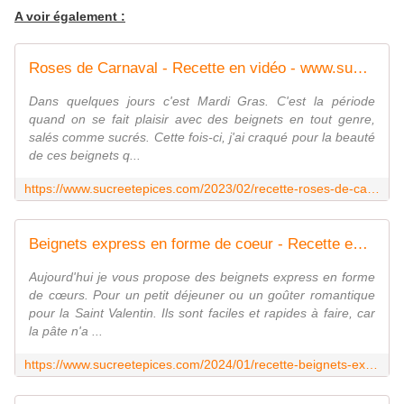
A voir également :
Roses de Carnaval - Recette en vidéo - www.sucreetepices.com
Dans quelques jours c'est Mardi Gras. C'est la période
quand on se fait plaisir avec des beignets en tout genre,
salés comme sucrés. Cette fois-ci, j'ai craqué pour la beauté
de ces beignets q...
https://www.sucreetepices.com/2023/02/recette-roses-de-carnaval-recette-en-video.html
Beignets express en forme de coeur - Recette en vidéo - www.sucreetepices.com
Aujourd'hui je vous propose des beignets express en forme
de cœurs. Pour un petit déjeuner ou un goûter romantique
pour la Saint Valentin. Ils sont faciles et rapides à faire, car
la pâte n'a ...
https://www.sucreetepices.com/2024/01/recette-beignets-express-en-forme-de-coeur-recette-en-video.html