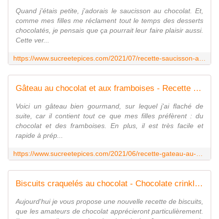
Quand j'étais petite, j'adorais le saucisson au chocolat. Et,
comme mes filles me réclament tout le temps des desserts
chocolatés, je pensais que ça pourrait leur faire plaisir aussi.
Cette ver...
https://www.sucreetepices.com/2021/07/recette-saucisson-au-chocolat-facile-recette-en-video.html
Gâteau au chocolat et aux framboises - Recette en video - www.sucreetepices.com
Voici un gâteau bien gourmand, sur lequel j'ai flaché de
suite, car il contient tout ce que mes filles préfèrent : du
chocolat et des framboises. En plus, il est très facile et
rapide à prép...
https://www.sucreetepices.com/2021/06/recette-gateau-au-chocolat-et-aux-framboises-recette-en-video.html
Biscuits craquelés au chocolat - Chocolate crinkle cookies - Recette en vidéo - www.sucreetepices.com
Aujourd'hui je vous propose une nouvelle recette de biscuits,
que les amateurs de chocolat apprécieront particulièrement.