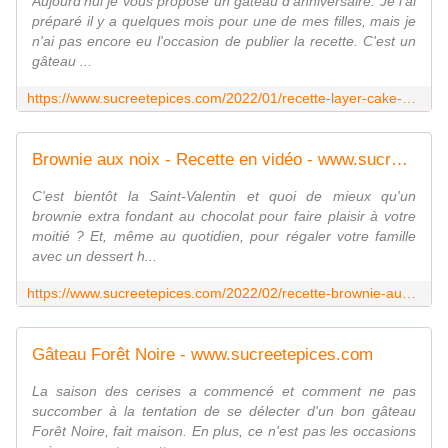
Aujourd'hui je vous propose un gâteau d'anniversaire. Je l'ai
préparé il y a quelques mois pour une de mes filles, mais je
n'ai pas encore eu l'occasion de publier la recette. C'est un
gâteau ...
https://www.sucreetepices.com/2022/01/recette-layer-cake-kinder-delice.html
Brownie aux noix - Recette en vidéo - www.sucreetepices.com
C'est bientôt la Saint-Valentin et quoi de mieux qu'un
brownie extra fondant au chocolat pour faire plaisir à votre
moitié ? Et, même au quotidien, pour régaler votre famille
avec un dessert h...
https://www.sucreetepices.com/2022/02/recette-brownie-aux-noix-recette-en-video.html
Gâteau Forêt Noire - www.sucreetepices.com
La saison des cerises a commencé et comment ne pas
succomber à la tentation de se délecter d'un bon gâteau
Forêt Noire, fait maison. En plus, ce n'est pas les occasions