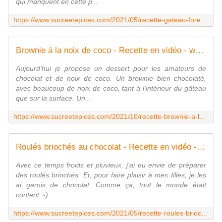
qui manquent en cette p...
https://www.sucreetepices.com/2021/05/recette-gateau-foret-noire.html
Brownie à la noix de coco - Recette en vidéo - www.sucreetepices.com
Aujourd'hui je propose un dessert pour les amateurs de
chocolat et de noix de coco. Un brownie bien chocolaté,
avec beaucoup de noix de coco, tant à l'intérieur du gâteau
que sur la surface. Un...
https://www.sucreetepices.com/2021/10/recette-brownie-a-la-noix-de-coco-recette-en-video.html
Roulés briochés au chocolat - Recette en vidéo - www.sucreetepices.com
Avec ce temps froids et pluvieux, j'ai eu envie de préparer
des roulés briochés. Et, pour faire plaisir à mes filles, je les
ai garnis de chocolat. Comme ça, tout le monde était
content :-). ...
https://www.sucreetepices.com/2021/05/recette-roules-brioches-au-chocolat-recette-en-video.html