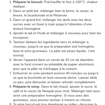
Préparer le biscuit.
Préchauffer le four à 150°C, chaleur
statique.
Dans un petit bol, mélanger bien la farine, le cacao, la
levure, le bicarbonate et le Réserver.
Dans un grand bol, mélanger les œufs avec les deux
sucres avec un fouet à main jusqu'à l'obtention d'une
texture homogène.
Ajouter le lait et l'huile et mélanger à nouveau pour bien les
incorporer.
Tamiser dedans les ingrédients secs et mélanger à
nouveau, jusqu'à ce que la préparation soit homogène,
lisse et sans grumeaux. La pâte est assez liquide, c'est
normal.
Verser l'appareil dans un cercle de 20 cm de diamètre,
avec le fond couvert au préalable de papier aluminium,
pour que la pâte ne s'échappe à la cuisson.
Enfourner et cuire pendant environ 40 minutes ou jusqu'à
ce que la brochette en bois ressorte sèche. Laisser tiédir
un peu, puis démouler et laisser refroidir complètement.
Préparer le sirop
. Dans le lait chaud, ajouter le sucre, le
café et le cacao (le Nesquik pour moi). Mélanger bien pour
avoir une préparation homogène. Si vous avez des
grumeaux, vous pouvez tamiser à travers un chinois.
Si votre biscuit est trop développé au milieu, découper la