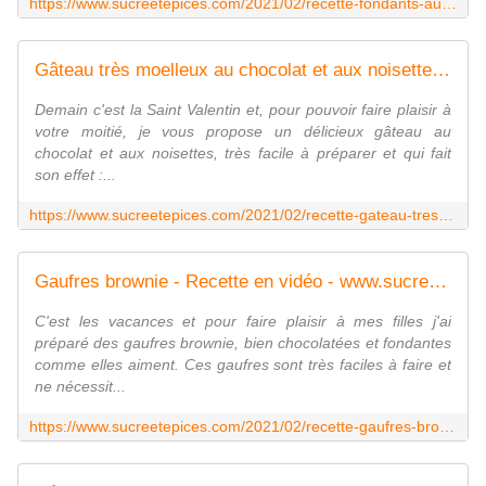
https://www.sucreetepices.com/2021/02/recette-fondants-au-chocolat-au-coeur-coulant-recette-facile.html
Gâteau très moelleux au chocolat et aux noisettes avec glaçage - www.sucreetepices.com
Demain c'est la Saint Valentin et, pour pouvoir faire plaisir à
votre moitié, je vous propose un délicieux gâteau au
chocolat et aux noisettes, très facile à préparer et qui fait
son effet :...
https://www.sucreetepices.com/2021/02/recette-gateau-tres-moelleux-au-chocolat-et-aux-noisettes-avec-glacage.html
Gaufres brownie - Recette en vidéo - www.sucreetepices.com
C'est les vacances et pour faire plaisir à mes filles j'ai
préparé des gaufres brownie, bien chocolatées et fondantes
comme elles aiment. Ces gaufres sont très faciles à faire et
ne nécessit...
https://www.sucreetepices.com/2021/02/recette-gaufres-brownie.html