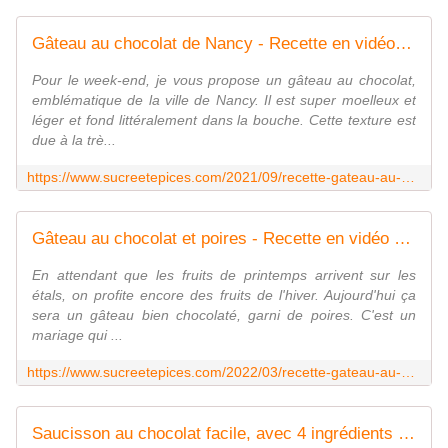
Gâteau au chocolat de Nancy - Recette en vidéo - www.sucreetepices.com
Pour le week-end, je vous propose un gâteau au chocolat,
emblématique de la ville de Nancy. Il est super moelleux et
léger et fond littéralement dans la bouche. Cette texture est
due à la trè...
https://www.sucreetepices.com/2021/09/recette-gateau-au-chocolat-de-nancy-recette-en-video.html
Gâteau au chocolat et poires - Recette en vidéo - www.sucreetepices.com
En attendant que les fruits de printemps arrivent sur les
étals, on profite encore des fruits de l'hiver. Aujourd'hui ça
sera un gâteau bien chocolaté, garni de poires. C'est un
mariage qui ...
https://www.sucreetepices.com/2022/03/recette-gateau-au-chocolat-et-poires-recette-en-video.html
Saucisson au chocolat facile, avec 4 ingrédients seulement - Recette en vidéo - www.sucreetepices.com