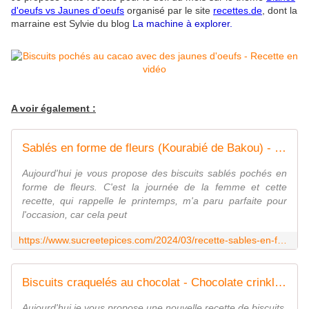
d'oeufs vs Jaunes d'oeufs
organisé par le site
recettes.de
,
dont la
marraine est Sylvie du blog
La machine à explorer.
A voir également :
Sablés en forme de fleurs (Kourabié de Bakou) - Recette en vidéo - www.sucreetepices.com
Aujourd'hui je vous propose des biscuits sablés pochés en
forme de fleurs. C'est la journée de la femme et cette
recette, qui rappelle le printemps, m'a paru parfaite pour
l'occasion, car cela peut
https://www.sucreetepices.com/2024/03/recette-sables-en-forme-de-fleurs-kourabie-de-bakou-recette-en-video.html
Biscuits craquelés au chocolat - Chocolate crinkle cookies - Recette en vidéo - www.sucreetepices.com
Aujourd'hui je vous propose une nouvelle recette de biscuits,