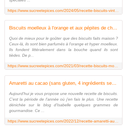
spéciales ...
https://www.sucreetepices.com/2024/05/recette-biscuits-vintage-en-forme-d-anneaux-recette-en-video.html
Biscuits moelleux à l'orange et aux pépites de chocolat - Recette en vidéo - www.sucreetepices.com
Quoi de mieux pour le goûter que des biscuits faits maison ?
Ceux-là, ils sont bien parfumés à l'orange et hyper moelleux.
Ils fondent littéralement dans la bouche quand ils sont
tièdes. De p...
https://www.sucreetepices.com/2021/03/recette-biscuits-moelleux-a-l-orange-et-aux-pepites-de-chocolat.html
Amaretti au cacao (sans gluten, 4 ingrédients seulement !) - www.sucreetepices.com
Aujourd'hui je vous propose une nouvelle recette de biscuits.
C'est la période de l'année où j'en fais le plus. Une recette
dénichée sur le blog d'Isabelle quelques grammes de
gourmandise. Ce ...
https://www.sucreetepices.com/2022/12/recette-amaretti-au-cacao-sans-gluten-4-ingredients-seulement.html