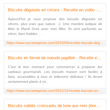
Biscuits déguisés en citrons - Recette en vidéo - www.sucreetepices.com
Aujourd'hui je vous propose des biscuits déguisés en
citrons, plus vrais que nature :-). Une manière ludique de
fêter le Mardi Gras avec mes filles. Ils sont parfumés au
citron, bien friables ...
https://www.sucreetepices.com/2023/03/recette-biscuits-deguises-en-citrons-recette-en-video.html
Biscuits en forme de noeuds papillon - Recette en vidéo - www.sucreetepices.com
C'est le bon moment pour commencer à préparer les
cadeaux gourmands. Les biscuits maison sont faciles à
faire, accessibles à tous et tellement délicieux ! Ils feront
certainement plaisir à vo...
https://www.sucreetepices.com/2021/12/recette-biscuits-en-forme-de-noeuds-papillon-recette-en-video.html
Biscuits sablés croissants de lune aux noix (bredele) - Recette en vidéo - www.sucreetepices.com