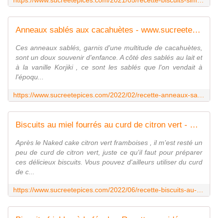
https://www.sucreetepices.com/2021/05/recette-biscuits-simples-a-l-huile-parfumes-au-citron-recette-en-video.html
Anneaux sablés aux cacahuètes - www.sucreetepices.com
Ces anneaux sablés, garnis d'une multitude de cacahuètes,
sont un doux souvenir d'enfance. A côté des sablés au lait et
à la vanille Korjiki , ce sont les sablés que l'on vendait à
l'époqu...
https://www.sucreetepices.com/2022/02/recette-anneaux-sables-aux-cacahuetes.html
Biscuits au miel fourrés au curd de citron vert - Recette en vidéo - www.sucreetepices.com
Après le Naked cake citron vert framboises , il m'est resté un
peu de curd de citron vert, juste ce qu'il faut pour préparer
ces délicieux biscuits. Vous pouvez d'ailleurs utiliser du curd
de c...
https://www.sucreetepices.com/2022/06/recette-biscuits-au-miel-fourres-au-curd-de-citron-vert-recette-en-video.html