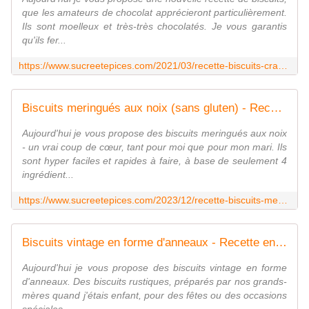
que les amateurs de chocolat apprécieront particulièrement.
Ils sont moelleux et très-très chocolatés. Je vous garantis
qu'ils fer...
https://www.sucreetepices.com/2021/03/recette-biscuits-craqueles-au-chocolat-chocolate-crinkle-cookies.html
Biscuits meringués aux noix (sans gluten) - Recette en vidéo - www.sucreetepices.com
Aujourd'hui je vous propose des biscuits meringués aux noix
- un vrai coup de cœur, tant pour moi que pour mon mari. Ils
sont hyper faciles et rapides à faire, à base de seulement 4
ingrédient...
https://www.sucreetepices.com/2023/12/recette-biscuits-meringues-aux-noix-sans-gluten-recette-en-video.html
Biscuits vintage en forme d'anneaux - Recette en vidéo - www.sucreetepices.com
Aujourd'hui je vous propose des biscuits vintage en forme
d'anneaux. Des biscuits rustiques, préparés par nos grands-
mères quand j'étais enfant, pour des fêtes ou des occasions