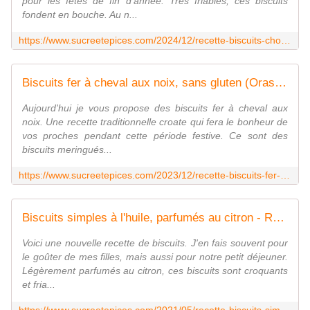
pour les fêtes de fin d'année. Très friables, ces biscuits
fondent en bouche. Au n...
https://www.sucreetepices.com/2024/12/recette-biscuits-chocolates-en-forme-de-pommes-de-pin-recette-en-video.html
Biscuits fer à cheval aux noix, sans gluten (Orasnice) - Recette en vidéo - www.sucreetepices.com
Aujourd'hui je vous propose des biscuits fer à cheval aux
noix. Une recette traditionnelle croate qui fera le bonheur de
vos proches pendant cette période festive. Ce sont des
biscuits meringués...
https://www.sucreetepices.com/2023/12/recette-biscuits-fer-a-cheval-aux-noix-sans-gluten-orasnice-recette-en-video.html
Biscuits simples à l'huile, parfumés au citron - Recette en vidéo - www.sucreetepices.com
Voici une nouvelle recette de biscuits. J'en fais souvent pour
le goûter de mes filles, mais aussi pour notre petit déjeuner.
Légèrement parfumés au citron, ces biscuits sont croquants
et fria...