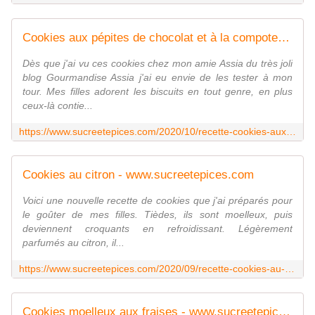
Cookies aux pépites de chocolat et à la compote de pommes - www.sucreetepices.com
Dès que j'ai vu ces cookies chez mon amie Assia du très joli
blog Gourmandise Assia j'ai eu envie de les tester à mon
tour. Mes filles adorent les biscuits en tout genre, en plus
ceux-là contie...
https://www.sucreetepices.com/2020/10/recette-cookies-aux-pepites-de-chocolat-et-a-la-compote-de-pommes.html
Cookies au citron - www.sucreetepices.com
Voici une nouvelle recette de cookies que j'ai préparés pour
le goûter de mes filles. Tièdes, ils sont moelleux, puis
deviennent croquants en refroidissant. Légèrement
parfumés au citron, il...
https://www.sucreetepices.com/2020/09/recette-cookies-au-citron.html
Cookies moelleux aux fraises - www.sucreetepices.com