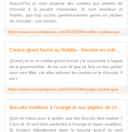
Aujourd'hui je vous propose des cookies aux pépites de
chocolat à la poudre d'amandes. Ils sont moelleux et
friables, pas trop sucrés, généreusement garnis en pépites
de chocolat - une combin...
https://www.sucreetepices.com/2022/09/recette-cookies-aux-pepites-de-chocolat-a-la-poudre-d-amandes.html
Cookie géant fourré au Nutella - Recette en vidéo - www.sucreetepices.com
Quand j'ai vu ce cookie grand format, j'ai succombé à l'appel
de la gourmandise. Je me suis dit que ça fera un bon goûter
pour mes filles, car elles adorent les cookies et le chocolat. Il
est t...
https://www.sucreetepices.com/2021/04/recette-cookie-geant-fourre-au-nutella.html
Biscuits moelleux à l'orange et aux pépites de chocolat - Recette en vidéo - www.sucreetepices.com
Quoi de mieux pour le goûter que des biscuits faits maison ?
Ceux-là, ils sont bien parfumés à l'orange et hyper moelleux.
Ils fondent littéralement dans la bouche quand ils sont