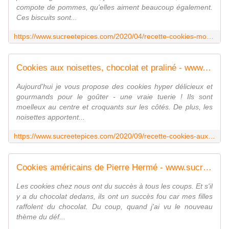
compote de pommes, qu'elles aiment beaucoup également.
Ces biscuits sont...
https://www.sucreetepices.com/2020/04/recette-cookies-moelleux-a-la-compote-de-pommes-et-a-la-cannelle.html
Cookies aux noisettes, chocolat et praliné - www.sucreetepices.com
Aujourd'hui je vous propose des cookies hyper délicieux et
gourmands pour le goûter - une vraie tuerie ! Ils sont
moelleux au centre et croquants sur les côtés. De plus, les
noisettes apportent...
https://www.sucreetepices.com/2020/09/recette-cookies-aux-noisettes-chocolat-et-praline.html
Cookies américains de Pierre Hermé - www.sucreetepices.com
Les cookies chez nous ont du succès à tous les coups. Et s'il
y a du chocolat dedans, ils ont un succès fou car mes filles
raffolent du chocolat. Du coup, quand j'ai vu le nouveau
thème du déf...