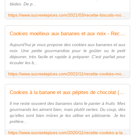
tièdes. De p...
https://www.sucreetepices.com/2021/03/recette-biscuits-moelleux-a-l-orange-et-aux-pepites-de-chocolat.html
Cookies moelleux aux bananes et aux noix - Recette en vidéo - www.sucreetepices.com
Aujourd'hui je vous propose des cookies aux bananes et aux
noix. Une petite gourmandise pour le goûter ou le petit
déjeuner, très facile et rapide à préparer. C'est parfait pour
écouler les b...
https://www.sucreetepices.com/2022/11/recette-cookies-moelleux-aux-bananes-et-aux-noix-recette-en-video.html
Cookies à la banane et aux pépites de chocolat (sans oeufs) - www.sucreetepices.com
Il me reste souvent des bananes dans le panier à fruits. Mes
gourmands les aiment bien, mais plutôt vertes. Du coup, dès
qu'elles sont bien mûres je les utilise en pâtisserie. Je les
préfère...
https://www.sucreetepices.com/2020/11/recette-cookies-a-la-banane-et-aux-pepites-de-chocolat-sans-oeufs.html