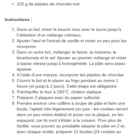
225 g de pépites de chocolat n
o
ir
Instructi
ons :
Dans un bol, mixer le beurre mou avec le sucre jusqu'à
l'obtention d'un mélange crémeux.
Ajouter l’œuf et l'extrait de vanille et mixer un peu pour les
inc
orporer.
Dans un autre bol, mélanger la farine, la maïzena, le
bicarbonate et le sel. Ajouter au premier mélange et mixer
à basse vitesse jusqu'à homogénéité. La pâte sera assez
épaisse.
A l'aide d'une maryse, incorporer les pépites de chocolat.
Couvrir le bol et le placer au frigo pendant au moins 1
heure (et jusqu'à 2 j
o
urs). Cette étape est obligatoire.
Préchauffer le four à 180°C, chaleur statique.
Préparer 2 plaques avec du papier sulfurisé.
Prendre environ une cuillère à soupe de pâte et faire une
b
o
ule, l’aplatir très légèrement (ou pas - les cookies seront
alors un peu moins étalés) et poser sur la plaque, en les
espaçant, car ils vont s'étaler à la cuisson. Pour plus de
facilité, vous pouvez au préalable séparer la pâte en 2 et,
avec chaque moitié, préparer 12 boules (24 cookies au