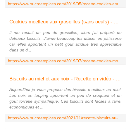
https://www.sucreetepices.com/2019/05/recette-cookies-americains-de-pierre-herme.html
Cookies moelleux aux groseilles (sans oeufs) - www.sucreetepices.com
Il me restait un peu de groseilles, alors j'ai préparé de
délicieux biscuits. J'aime beaucoup les utiliser en pâtisserie
car elles apportent un petit goût acidulé très appréciable
dans un d...
https://www.sucreetepices.com/2019/07/recette-cookies-moelleux-aux-groseilles-sans-oeufs.html
Biscuits au miel et aux noix - Recette en vidéo - www.sucreetepices.com
Aujourd'hui je vous propose des biscuits moelleux au miel.
Les noix en topping apportent un peu de croquant et un
goût torréfié sympathique. Ces biscuits sont faciles à faire,
économiques et ...
https://www.sucreetepices.com/2021/11/recette-biscuits-au-miel-et-aux-noix-recette-en-video.html