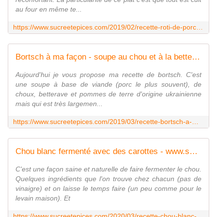
au four en même te...
https://www.sucreetepices.com/2019/02/recette-roti-de-porc-au-four-avec-du-chou.html
Bortsch à ma façon - soupe au chou et à la betterave - www.sucreetepices.com
Aujourd'hui je vous propose ma recette de bortsch. C'est
une soupe à base de viande (porc le plus souvent), de
choux, betterave et pommes de terre d'origine ukrainienne
mais qui est très largemen...
https://www.sucreetepices.com/2019/03/recette-bortsch-a-ma-facon-soupe-au-chou-et-a-la-betterave.html
Chou blanc fermenté avec des carottes - www.sucreetepices.com
C'est une façon saine et naturelle de faire fermenter le chou.
Quelques ingrédients que l'on trouve chez chacun (pas de
vinaigre) et on laisse le temps faire (un peu comme pour le
levain maison). Et
https://www.sucreetepices.com/2020/03/recette-chou-blanc-fermente-avec-des-carottes.html