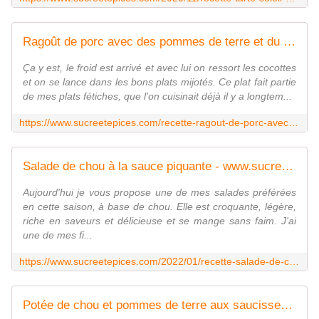
Ragoût de porc avec des pommes de terre et du chou en sauce tomates - www.sucreetepices.com
Ça y est, le froid est arrivé et avec lui on ressort les cocottes
et on se lance dans les bons plats mijotés. Ce plat fait partie
de mes plats fétiches, que l'on cuisinait déjà il y a longtem...
https://www.sucreetepices.com/recette-ragout-de-porc-avec-des-pommes-de-terre-et-du-chou-en-sauce-tomates
Salade de chou à la sauce piquante - www.sucreetepices.com
Aujourd'hui je vous propose une de mes salades préférées
en cette saison, à base de chou. Elle est croquante, légère,
riche en saveurs et délicieuse et se mange sans faim. J'ai
une de mes fi...
https://www.sucreetepices.com/2022/01/recette-salade-de-chou-a-la-sauce-piquante.html
Potée de chou et pommes de terre aux saucisses fumées - www.sucreetepices.com