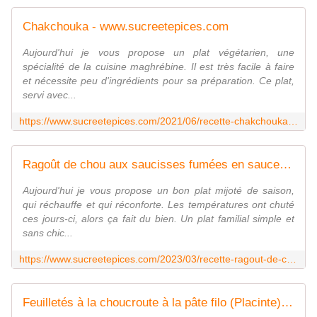
Chakchouka - www.sucreetepices.com
Aujourd'hui je vous propose un plat végétarien, une
spécialité de la cuisine maghrébine. Il est très facile à faire
et nécessite peu d'ingrédients pour sa préparation. Ce plat,
servi avec...
https://www.sucreetepices.com/2021/06/recette-chakchouka.html
Ragoût de chou aux saucisses fumées en sauce tomates - www.sucreetepices.com
Aujourd'hui je vous propose un bon plat mijoté de saison,
qui réchauffe et qui réconforte. Les températures ont chuté
ces jours-ci, alors ça fait du bien. Un plat familial simple et
sans chic...
https://www.sucreetepices.com/2023/03/recette-ragout-de-chou-aux-saucisses-fumees-en-sauce-tomates.html
Feuilletés à la choucroute à la pâte filo (Placinte) - www.sucreetepices.com