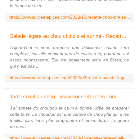
le temps de bien ...
https://www.sucreetepices.com/2022/10/recette-chou-braise-aux-lardons.html
Salade légère au chou chinois et surimi - Recette en vidéo - www.sucreetepices.com
Aujourd'hui je vous propose une délicieuse salade zéro
complexe, car elle contient peu de calories et, pourtant, est
assez nourrissante. Elle est également riche en fibres, ce
qui n'est pas ...
https://www.sucreetepices.com/2022/02/recette-salade-legere-au-chou-chinois-et-surimi.html
Tarte soleil au chou - www.sucreetepices.com
J'ai acheté du choudou et ça m'a donné l'idée de préparer
cette tarte. Le choudou est une variété de chou plat qui a les
feuilles plus fines, plus croquantes et moins dures. Le genre
de chou...
https://www.sucreetepices.com/2020/11/recette-tarte-soleil-au-chou.html