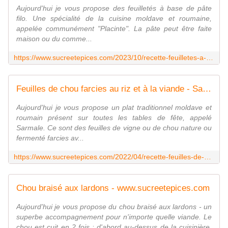
Aujourd'hui je vous propose des feuilletés à base de pâte
filo. Une spécialité de la cuisine moldave et roumaine,
appelée communément "Placinte". La pâte peut être faite
maison ou du comme...
https://www.sucreetepices.com/2023/10/recette-feuilletes-a-la-choucroute-a-la-pate-filo-placinte.html
Feuilles de chou farcies au riz et à la viande - Sarmale cu varza - www.sucreetepices.com
Aujourd'hui je vous propose un plat traditionnel moldave et
roumain présent sur toutes les tables de fête, appelé
Sarmale. Ce sont des feuilles de vigne ou de chou nature ou
fermenté farcies av...
https://www.sucreetepices.com/2022/04/recette-feuilles-de-chou-farcies-au-riz-et-a-la-viande-sarmale-cu-varza.html
Chou braisé aux lardons - www.sucreetepices.com
Aujourd'hui je vous propose du chou braisé aux lardons - un
superbe accompagnement pour n'importe quelle viande. Le
chou est cuit en 2 fois : d'abord au-dessus de la cuisinière,