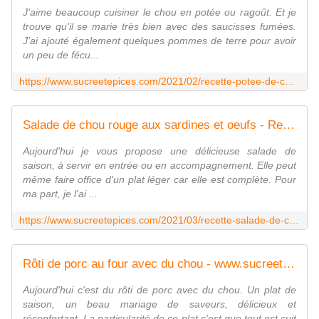
J'aime beaucoup cuisiner le chou en potée ou ragoût. Et je
trouve qu'il se marie très bien avec des saucisses fumées.
J'ai ajouté également quelques pommes de terre pour avoir
un peu de fécu...
https://www.sucreetepices.com/2021/02/recette-potee-de-chou-et-pommes-de-terre-aux-saucisses-fumees.html
Salade de chou rouge aux sardines et oeufs - Recette en vidéo - www.sucreetepices.com
Aujourd'hui je vous propose une délicieuse salade de
saison, à servir en entrée ou en accompagnement. Elle peut
même faire office d'un plat léger car elle est complète. Pour
ma part, je l'ai ...
https://www.sucreetepices.com/2021/03/recette-salade-de-chou-rouge-aux-sardines-et-oeufs.html
Rôti de porc au four avec du chou - www.sucreetepices.com
Aujourd'hui c'est du rôti de porc avec du chou. Un plat de
saison, un beau mariage de saveurs, délicieux et
réconfortant. La particularité de ce plat c'est que tout est cuit