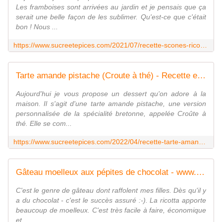
Les framboises sont arrivées au jardin et je pensais que ça
serait une belle façon de les sublimer. Qu'est-ce que c'était
bon ! Nous ...
https://www.sucreetepices.com/2021/07/recette-scones-ricotta-citron-vert-et-framboises.html
Tarte amande pistache (Croute à thé) - Recette en vidéo - www.sucreetepices.com
Aujourd'hui je vous propose un dessert qu'on adore à la
maison. Il s'agit d'une tarte amande pistache, une version
personnalisée de la spécialité bretonne, appelée Croûte à
thé. Elle se com...
https://www.sucreetepices.com/2022/04/recette-tarte-amande-pistache-ou-croute-a-the-recette-en-video.html
Gâteau moelleux aux pépites de chocolat - www.sucreetepices.com
C'est le genre de gâteau dont raffolent mes filles. Dès qu'il y
a du chocolat - c'est le succès assuré :-). La ricotta apporte
beaucoup de moelleux. C'est très facile à faire, économique
et ...