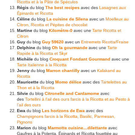
Ricotta et à la Pâte de Spéculos
Régis
du blog
The best recipes
avec des
Lasagnes aux
Épinards et Ricotta
Céline
du blog
La cuisine de Silena
avec un
Moelleux au
Citron, Ricotta et Pépites de chocolat
Martine
du blog
Kilomètre-0
avec une
Tarte Ricotta et
Citron
Guy
du blog
Guy 59620
avec un
Entremets Ricotta/Fraise
Delphine
du blog
Oh la gourmande
avec une
Tarte
Rapide à la Ricotta et Skyr
Michèle
du blog
Croquant Fondant Gourmand
avec une
Tarte Italienne à la Ricotta
Jenny
du blog
Marron chantilly
avec un
Kalakand au
Ricotta
Mauricette
du blog
Momo délice
avec des
Tartelettes au
Thon et à la Ricotta
Silvie
du blog
Citronelle and Cardamome
avec
des
Tortellini à l’ail des ours farcis à la Ricotta et au Pesto à
l’ail des ours
Ewa
du blog
Les horizons de Ewa
avec des
Champignons farcis à la Ricotta, Basilic, Parmesan,
Pignons
Marion
du blog
Marmotte cuisine…dilettante
avec
Gaufres à la Polenta, Épinards et Ricotta fouettée au