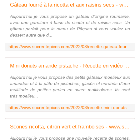
Gâteau fourré à la ricotta et aux raisins secs - www.sucreetepices.com
Aujourd'hui je vous propose un gâteau d'origine roumaine,
avec une garniture à base de ricotta et de raisins secs. Un
gâteau parfait pour le menu de Pâques si vous voulez un
dessert autre que d...
https://www.sucreetepices.com/2022/03/recette-gateau-fourre-a-la-ricotta-et-aux-raisins-secs.html
Mini donuts amande pistache - Recette en vidéo - www.sucreetepices.com
Aujourd'hui je vous propose des petits gâteaux moelleux aux
amandes et à la pâte de pistaches, glacés et enrobés d'une
multitude de petites perles en sucre multicolores. Ils sont
très moelleu...
https://www.sucreetepices.com/2022/03/recette-mini-donuts-amande-pistache-recette-en-video.html
Scones ricotta, citron vert et framboises - www.sucreetepices.com
Aujourd'hui je vous propose une nouvelle recette de scones.