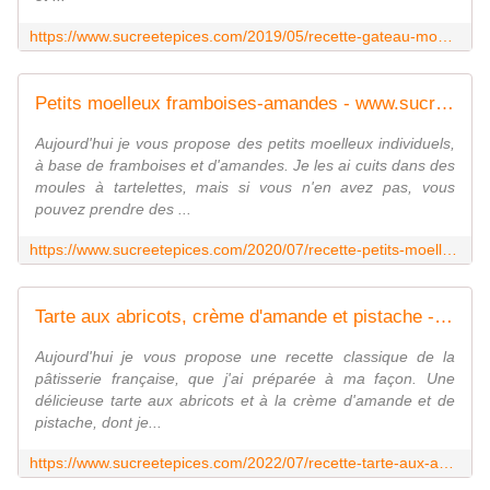
https://www.sucreetepices.com/2019/05/recette-gateau-moelleux-aux-pepites-de-chocolat.html
Petits moelleux framboises-amandes - www.sucreetepices.com
Aujourd'hui je vous propose des petits moelleux individuels,
à base de framboises et d'amandes. Je les ai cuits dans des
moules à tartelettes, mais si vous n'en avez pas, vous
pouvez prendre des ...
https://www.sucreetepices.com/2020/07/recette-petits-moelleux-framboises-amandes.html
Tarte aux abricots, crème d'amande et pistache - Recette en vidéo - www.sucreetepices.com
Aujourd'hui je vous propose une recette classique de la
pâtisserie française, que j'ai préparée à ma façon. Une
délicieuse tarte aux abricots et à la crème d'amande et de
pistache, dont je...
https://www.sucreetepices.com/2022/07/recette-tarte-aux-abricots-creme-d-amande-et-pistache-recette-en-video.html