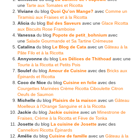
une
Tarte aux Tomates et Ricotta
Viviane
du blog
Quoi Qu’on Mange?
avec
Comme un
Tiramisù aux Fraises et à la Ricotta
Alicia
du blog
Bal des Saveurs
avec une
Glace Ricotta
aux Biscuits Rose Framboise
Vanessa
du blog
Popote de petit_bohnium
avec
une
Salade Gourmande et Sa Tartine Crémeuse
Catalina
du blog
Le Blog de Cata
avec un
Gâteau à la
Pâte Filo et à la Ricotta
Annyvonne
du blog
Les Délices de Thithoad
avec une
Tourte à la Ricotta et Petits Pois
Soulef
du blog
Amour de Cuisine
avec des
Bricks aux
Épinards et Ricotta
Coco de Nice
du blog
Cuisine en folie
avec des
Courgettes Marinées Crème Ricotta Ciboulette Citron
Oeufs de Saumon
Michelle
du blog
Plaisirs de la maison
avec un
Gâteau
Moelleux à l’Orange Sanguine et à la Ricotta
Jackie
du blog
Jackie cuisine
avec un
Minestrone de
Fraises, Crème à la Ricotta et Fève de Tonka
Josette
du blog
La cuisine de Josette
avec des
Cannelloni Ricotta Épinards
Amélie
du blog
Cuisine de famille
avec un
Gâteau à la