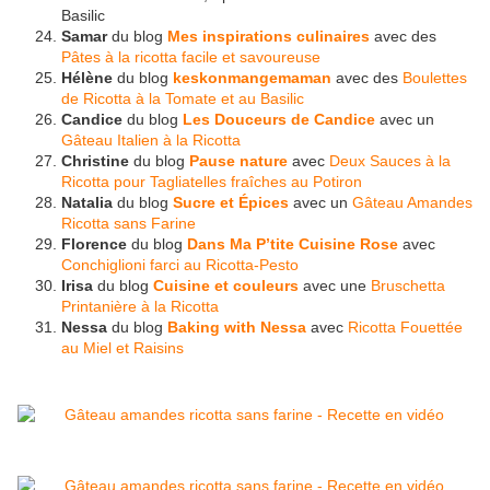
Basilic
Samar
du blog
Mes inspirations culinaires
avec des
Pâtes à la ricotta facile et savoureuse
Hélène
du blog
keskonmangemaman
avec des
Boulettes
de Ricotta à la Tomate et au Basilic
Candice
du blog
Les Douceurs de Candice
avec un
Gâteau Italien à la Ricotta
Christine
du blog
Pause nature
avec
Deux Sauces à la
Ricotta pour Tagliatelles fraîches au Potiron
Natalia
du blog
Sucre et Épices
avec un
Gâteau Amandes
Ricotta sans Farine
Florence
du blog
Dans Ma P’tite Cuisine Rose
avec
Conchiglioni farci au Ricotta-Pesto
Irisa
du blog
Cuisine et couleurs
avec une
Bruschetta
Printanière à la Ricotta
Nessa
du blog
Baking with Nessa
avec
Ricotta Fouettée
au Miel et Raisins