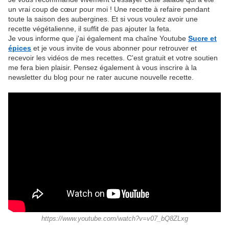
un vrai coup de cœur pour moi ! Une recette à refaire pendant
toute la saison des aubergines. Et si vous voulez avoir une
recette végétalienne, il suffit de pas ajouter la feta.
Je vous informe que j'ai également ma chaîne Youtube
Sucre et
épices
et je vous invite de vous abonner pour retrouver et
recevoir les vidéos de mes recettes. C'est gratuit et votre soutien
me fera bien plaisir. Pensez également à vous inscrire à la
newsletter du blog pour ne rater aucune nouvelle recette.
https://www.youtube.com/watch?v=v07_bQ8ZLxg