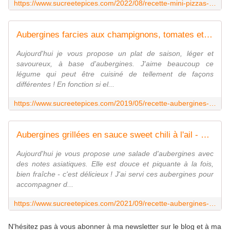
https://www.sucreetepices.com/2022/08/recette-mini-pizzas-d-aubergines-recette-en-video.html
Aubergines farcies aux champignons, tomates et mozzarella - www.sucreetepices.com
Aujourd'hui je vous propose un plat de saison, léger et
savoureux, à base d'aubergines. J'aime beaucoup ce
légume qui peut être cuisiné de tellement de façons
différentes ! En fonction si el...
https://www.sucreetepices.com/2019/05/recette-aubergines-farcies-aux-champignons-tomates-et-mozzarella.html
Aubergines grillées en sauce sweet chili à l'ail - www.sucreetepices.com
Aujourd'hui je vous propose une salade d'aubergines avec
des notes asiatiques. Elle est douce et piquante à la fois,
bien fraîche - c'est délicieux ! J'ai servi ces aubergines pour
accompagner d...
https://www.sucreetepices.com/2021/09/recette-aubergines-grillees-en-sauce-sweet-chili-a-l-ail.html
N'hésitez pas à vous abonner à ma newsletter sur le blog et à ma