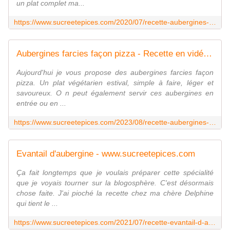
un plat complet ma...
https://www.sucreetepices.com/2020/07/recette-aubergines-farcies-oeufs-au-nid.html
Aubergines farcies façon pizza - Recette en vidéo - www.sucreetepices.com
Aujourd'hui je vous propose des aubergines farcies façon
pizza. Un plat végétarien estival, simple à faire, léger et
savoureux. O n peut également servir ces aubergines en
entrée ou en ...
https://www.sucreetepices.com/2023/08/recette-aubergines-farcies-facon-pizza-recette-en-video.html
Evantail d'aubergine - www.sucreetepices.com
Ça fait longtemps que je voulais préparer cette spécialité
que je voyais tourner sur la blogosphère. C'est désormais
chose faite. J'ai pioché la recette chez ma chère Delphine
qui tient le ...
https://www.sucreetepices.com/2021/07/recette-evantail-d-aubergine.html