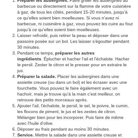
Préparer les aubergines.
Faire griller les aubergines au
barbecue ou directement sur la flamme de votre cuisinière
à gaz, de tous les côtés, pendant 15-20 minutes, jusqu'à
ce qu'elles soient bien moelleuses. Si vous n'avez ni
barbecue, ni cuisinière à gaz, vous pouvez les cuire au four
jusqu'à ce qu'elles soient bien moelleuses.
Laisser refroidir, puis retirer la peau et déposer dans une
passoire posée sur un bol. Les laisser s’égoutter pendant
30 minutes.
Pendant ce temps,
préparer les autres
ingrédients
. Éplucher et hacher l'ail et l'échalote. Hacher
le persil. Zester le citron et le presser pour en extraire le
jus.
Préparer la salade.
Placer les aubergines dans une
assiette creuse (ou dans un bol) et les écraser avec une
fourchette. Vous pouvez le faire également avec un
hachoir, mais je trouve qu'à la main c'est meilleur, on
retrouve des petits morceaux après.
Ajouter l'ail, l'échalote, le persil, le sel, le poivre, le cumin,
les flocons de piment, le jus et les zestes de citron.
Mélanger bien pour les incorporer. Puis faire de même
avec l'huile d'olive.
Déposer au frais pendant au moins 30 minutes.
Service.
Mettre la salade dans une assiette creuse et