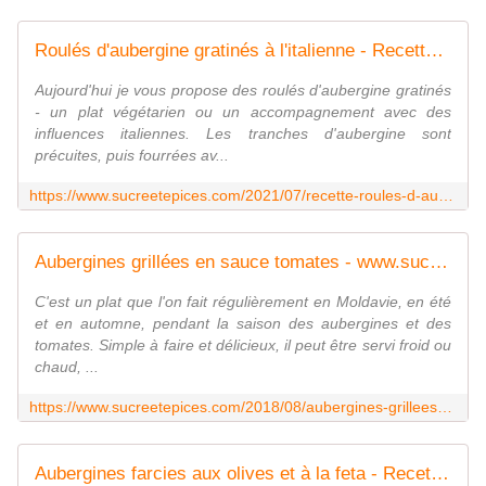
Roulés d'aubergine gratinés à l'italienne - Recette en vidéo
Aujourd'hui je vous propose des roulés d'aubergine gratinés
- un plat végétarien ou un accompagnement avec des
influences italiennes. Les tranches d'aubergine sont
précuites, puis fourrées av...
https://www.sucreetepices.com/2021/07/recette-roules-d-aubergine-gratines-a-l-italienne-recette-en-video.html
Aubergines grillées en sauce tomates - www.sucreetepices.com
C'est un plat que l'on fait régulièrement en Moldavie, en été
et en automne, pendant la saison des aubergines et des
tomates. Simple à faire et délicieux, il peut être servi froid ou
chaud, ...
https://www.sucreetepices.com/2018/08/aubergines-grillees-en-sauce-tomates.html
Aubergines farcies aux olives et à la feta - Recette en vidéo - www.sucreetepices.com