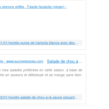
e
p
Purée de har
â
t
A
e
u
m
j
a
o
i
u
s
r
https://www.sucreetepices.com/2021/01/recette-puree-de-haricots-blancs-avec-des-oignons-grilles-fasole-facaluita-vegan.html
o
d
n
'
e
h
t
u
Salade de chou à la sauce piquante - www.sucreetepices.com
f
i
a
j
e mes salades préférées en cette saison, à base de
r
e
iche en saveurs et délicieuse et se mange sans faim.
c
v
i
o
s
u
a
s
https://www.sucreetepices.com/2022/01/recette-salade-de-chou-a-la-sauce-piquante.html
v
p
e
r
c
o