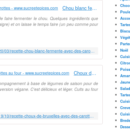
h
v
Choc
Chou blanc fermenté avec des carottes - www.sucreetepices.com
a
e
Poule
m
,
de faire fermenter le chou. Quelques ingrédients que
Acco
p
q
aigre) et on laisse le temps faire (un peu comme pour
Tarte
i
u
g
e
Biscu
n
l
Végét
o
'
Parte
n
o
Noël
https://www.sucreetepices.com/2020/03/recette-chou-blanc-fermente-avec-des-carottes.html
s
n
Cuisi
.
t
Citro
I
r
Pois
l
o
Choux de Bruxelles avec des carottes au four - www.sucreetepices.com
Aman
s
u
Jaune
ccompagnement à base de légumes de saison pour de
s
v
Sala
ersion végane. C'est délicieux et léger. Cuits au four
o
e
n
a
Tarte
t
u
Cuisi
p
s
Creve
a
s
Cuisi
https://www.sucreetepices.com/2019/10/recette-choux-de-bruxelles-avec-des-carottes-au-four.html
r
i
Bred
f
e
Desse
a
n