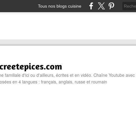
Tous nos blogs cuisine
reetepices.com
e familiale d'ici ou d'ailleurs, écrites et en vidéo. Chaîne Youtube avec
osées en 4 langues : français, anglais, russe et roumain