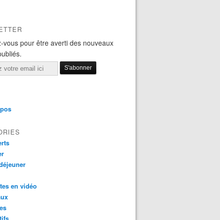
ETTER
-vous pour être averti des nouveaux
publiés.
opos
ORIES
rts
er
 déjeuner
tes en vidéo
aux
es
tifs