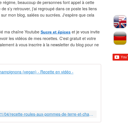
e régime, beaucoup de personnes font appel à cette
é de s'y retrouver, j'ai regroupé dans ce poste les liens
 sur mon blog, salées ou sucrées. J'espère que cela
 créé ma chaîne Youtube
et je vous invite
Sucre et épices
oir les vidéos de mes recettes. C'est gratuit et votre
alement à vous inscrire à la newsletter du blog pour ne
Roulés aux p
A
u
j
o
u
r
https://www.sucreetepices.com/2021/04/recette-roules-aux-pommes-de-terre-et-champignons-vegan-recette-en-video.html
d
'
h