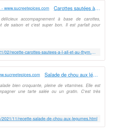
t
Carottes sautées à l'ail et au thym - www.sucreetepices.com
s
r
 délicieux accompagnement à base de carottes,
o
t de saison et c'est super bon. Il est parfait pour
u
l
é
s
p
https://www.sucreetepices.com/2021/02/recette-carottes-sautees-a-l-ail-et-au-thym.html
r
é
p
Salade de chou aux légumes - www.sucreetepices.com
a
r
lade bien croquante, pleine de vitamines. Elle est
é
mpagner une tarte salée ou un gratin. C'est très
s
a
v
e
c
m/2021/11/recette-salade-de-chou-aux-legumes.html
u
n