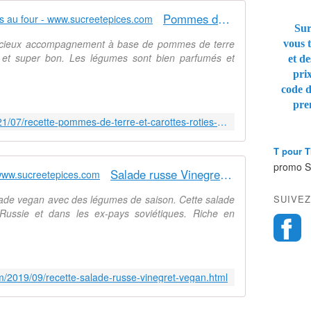
u
Pommes de terre et carottes rôties au four - www.sucreetepices.com
i
Sur
j
élicieux accompagnement à base de pommes de terre
vous t
e
re et super bon. Les légumes sont bien parfumés et
et de
v
pri
o
code 
u
pre
s
https://www.sucreetepices.com/2021/07/recette-pommes-de-terre-et-carottes-roties-au-four.html
p
r
T pour 
o
p
promo 
Salade russe Vinegret (vegan) - www.sucreetepices.com
o
s
lade vegan avec des légumes de saison. Cette salade
SUIVEZ
e
Russie et dans les ex-pays soviétiques. Riche en
d
e
s
p
m/2019/09/recette-salade-russe-vinegret-vegan.html
e
t
i