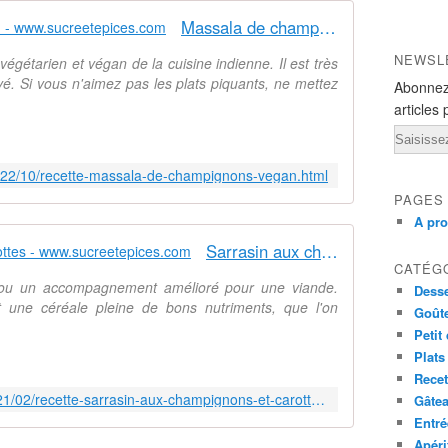
d
p
Massala de champignons (vegan) - www.sucreetepices.com
e
o
s
s
NEWSL
végétarien et végan de la cuisine indienne. Il est très
p
e
vé. Si vous n'aimez pas les plats piquants, ne mettez
Abonnez
o
u
articles 
m
n
m
e
Email
e
s
022/10/recette-massala-de-champignons-vegan.html
s
p
d
é
PAGES
e
c
A pr
t
i
Sarrasin aux champignons et carottes - www.sucreetepices.com
e
a
CATÉG
r
l
n ou un accompagnement amélioré pour une viande.
Desse
r
i
t une céréale pleine de bons nutriments, que l'on
Goût
e
t
e
é
Petit
t
m
Plats
d
o
Recet
e
l
https://www.sucreetepices.com/2021/02/recette-sarrasin-aux-champignons-et-carottes-vegan-vegetarien.html
Gâte
s
d
Entré
c
a
Apéri